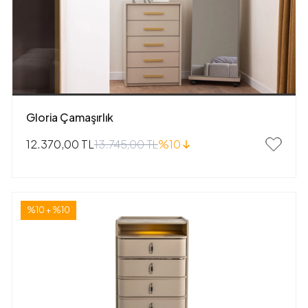
Gloria Çamaşırlık
13.745,00 TL
%10
12.370,00 TL
%10 + %10