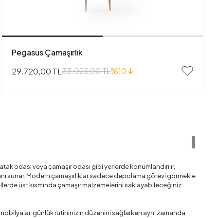
Pegasus Çamaşırlık
33.025,00 TL
%10
29.720,00 TL
yatak odası veya çamaşır odası gibi yerlerde konumlandırılır.
imkânı sunar. Modern çamaşırlıklar sadece depolama görevi görmekle
dellerde üst kısmında çamaşır malzemelerini saklayabileceğiniz
mobilyalar, günlük rutininizin düzenini sağlarken aynı zamanda