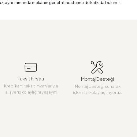
maz, aynı zamanda mekânın genel atmosferine de katkıda bulunur.
de öne çıkar. İnce düşünülmüş bölmeler, raflar ve çekmeceler
iz. Modern yaşamın hızlı temposunda, evdeki düzeni korumak giderek
hatça yerleştirebileceğiniz bir alan, ev içi organizasyonunuza da
renk paleti ve tasarım çizgisiyle bulunduğu mekâna değer katan
kt çözümlerden, geniş aileler için büyük kapasiteli seçeneklere
ren alanlarda kullanım için idealdir. Doğru seçilen bir çamaşırlık,
Taksit Fırsatı
Montaj Desteği
Kredi kartı taksit imkanlarıyla
Montaj desteği sunarak
alışveriş kolaylığını yaşayın!
işlerinizi kolaylaştırıyoruz.
Özellikle kompakt yaşam alanlarında her santimetrekarenin değerli
ırlarınızı renk veya kumaş türüne göre ayırma imkânı verirken, bazı
kmeceler, çamaşır deterjanı, yumuşatıcı gibi temizlik
gre edilen çıkarılabilir sepetlerdir. Bu sayede kirli çamaşırlarınızı
plamalı yüzeyler, uzun yıllar boyunca ilk günkü görünümünü koruyan