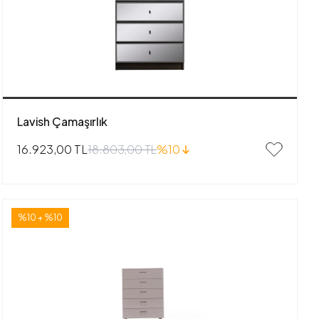
Lavish Çamaşırlık
18.803,00 TL
%10
16.923,00 TL
%10 + %10