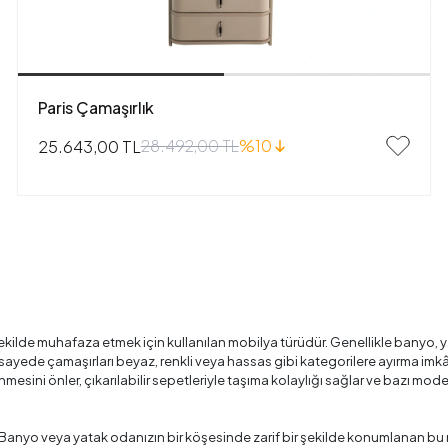
Paris Çamaşırlık
28.492,00 TL
%10
25.643,00 TL
 şekilde muhafaza etmek için kullanılan mobilya türüdür. Genellikle banyo, 
bu sayede çamaşırları beyaz, renkli veya hassas gibi kategorilere ayırma 
mesini önler, çıkarılabilir sepetleriyle taşıma kolaylığı sağlar ve bazı mo
 Banyo veya yatak odanızın bir köşesinde zarif bir şekilde konumlanan bu 