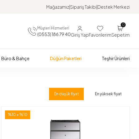
Mağazamız
Sipariş Takibi
Destek Merkezi
0
Müşteri Hizmetleri
(0553) 186 79 40
Giriş Yap
Favorilerim
Sepetim
Büro & Bahçe
Düğün Paketleri
Teşhir Ürünleri
En düşük fiyat
En yüksek fiyat
%10 + %10