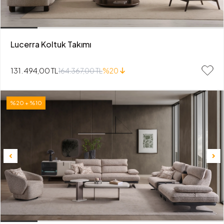
Lucerra Koltuk Takımı
131.494,00 TL
164.367,00 TL
%20
%20 + %10