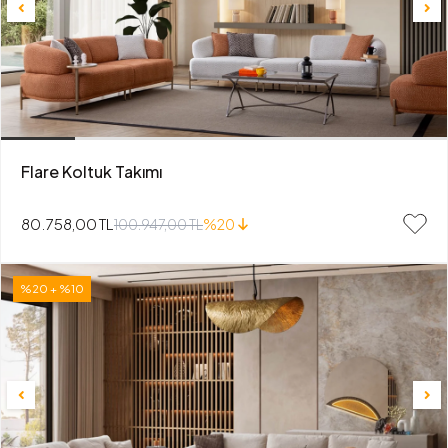
Flare Koltuk Takımı
80.758,00 TL
100.947,00 TL
%20
%20 + %10