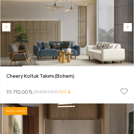
Cheery Koltuk Takımı (Bohem)
111.710,00 TL
131.425,00 TL
%15
%20 + %10