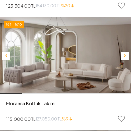
123.304,00 TL
154.130,00 TL
%20
%9 + %10
Floransa Koltuk Takımı
115.000,00 TL
127.050,00 TL
%9