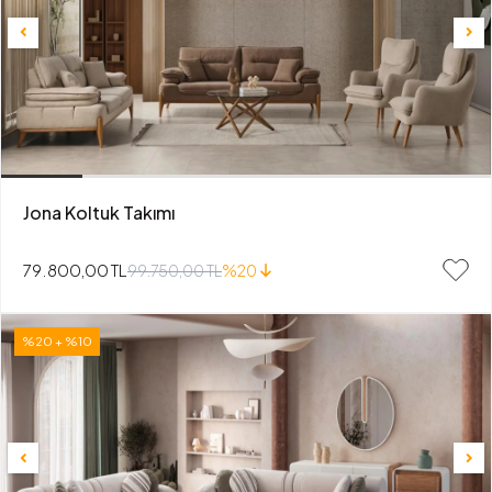
Jona Koltuk Takımı
79.800,00 TL
99.750,00 TL
%20
%20 + %10