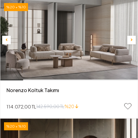
%20 + %10
Norenzo Koltuk Takımı
114.072,00 TL
142.590,00 TL
%20
%20 + %10