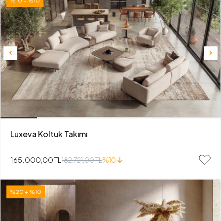
%10 + %10
Luxeva Koltuk Takımı
165.000,00 TL
182.721,00 TL
%10
%20 + %10