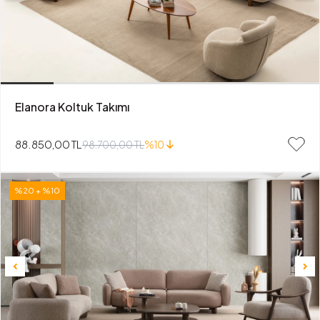
Elanora Koltuk Takımı
88.850,00 TL
98.700,00 TL
%10
%20 + %10