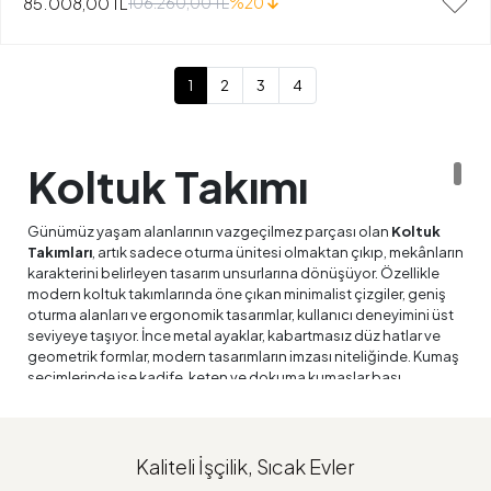
85.008,00 TL
106.260,00 TL
%20
1
2
3
4
Koltuk Takımı
Günümüz yaşam alanlarının vazgeçilmez parçası olan
Koltuk
Takımları
, artık sadece oturma ünitesi olmaktan çıkıp, mekânların
karakterini belirleyen tasarım unsurlarına dönüşüyor. Özellikle
modern koltuk takımlarında öne çıkan minimalist çizgiler, geniş
oturma alanları ve ergonomik tasarımlar, kullanıcı deneyimini üst
seviyeye taşıyor. İnce metal ayaklar, kabartmasız düz hatlar ve
geometrik formlar, modern tasarımların imzası niteliğinde. Kumaş
seçimlerinde ise kadife, keten ve dokuma kumaşlar başı
çekerken, antrasit, gri, bej ve pudra tonları mekânlara sofistike bir
hava katıyor. Özellikle yüksek sırt tasarımları ve derin oturma
üniteleriyle öne çıkan modeller, kullanıcılarına maksimum konfor
vadediyor. Koltuk kolçaklarında tercih edilen geniş ve işlevsel
Kaliteli İşçilik, Sıcak Evler
tasarımlar hem dekoratif görünüm sağlıyor hem de pratik