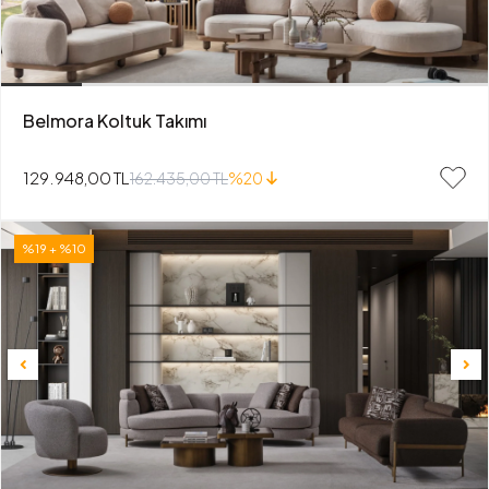
Belmora Koltuk Takımı
129.948,00 TL
162.435,00 TL
%20
%19 + %10