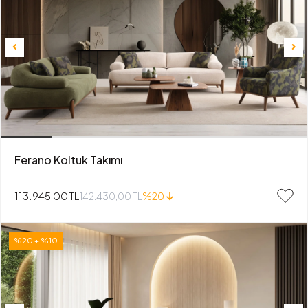
Ferano Koltuk Takımı
113.945,00 TL
142.430,00 TL
%20
%20 + %10