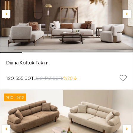
Diana Koltuk Takımı
120.355,00 TL
150.443,00 TL
%20
%10 + %10