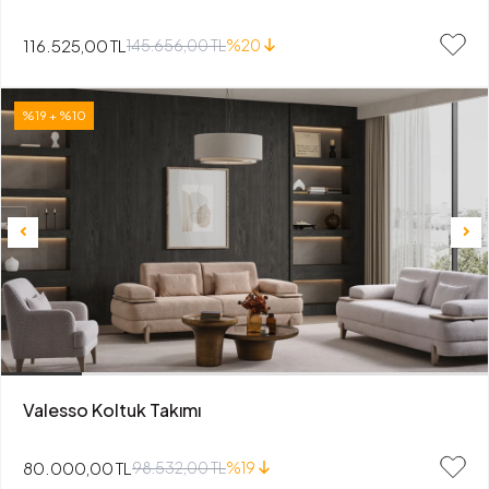
116.525,00 TL
145.656,00 TL
%20
%19 + %10
Valesso Koltuk Takımı
80.000,00 TL
98.532,00 TL
%19