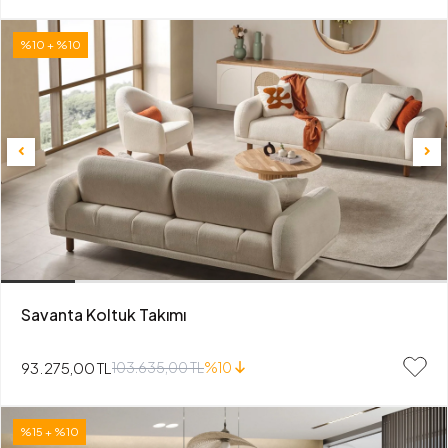
%10 + %10
Savanta Koltuk Takımı
93.275,00 TL
103.635,00 TL
%10
%15 + %10