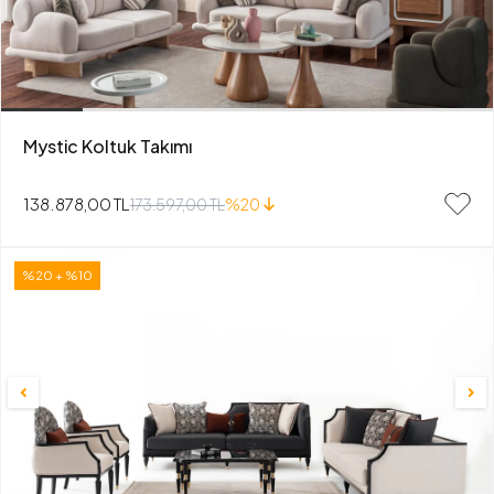
Mystic Koltuk Takımı
138.878,00 TL
173.597,00 TL
%20
%20 + %10