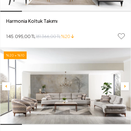
Harmonia Koltuk Takımı
145.095,00 TL
181.366,00 TL
%20
%20 + %10