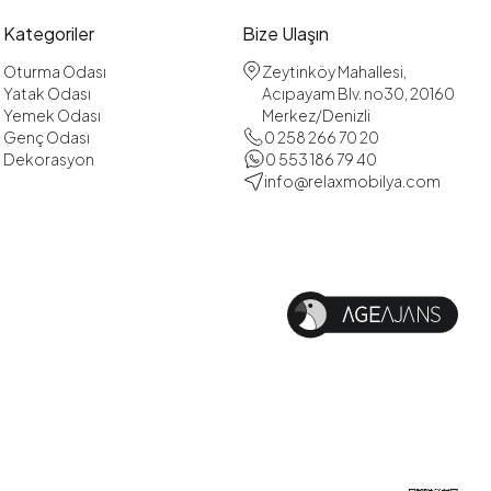
Kategoriler
Bize Ulaşın
Oturma Odası
Zeytinköy Mahallesi,
Yatak Odası
Acıpayam Blv. no30, 20160
Yemek Odası
Merkez/Denizli
Genç Odası
0 258 266 70 20
Dekorasyon
0 553 186 79 40
info@relaxmobilya.com