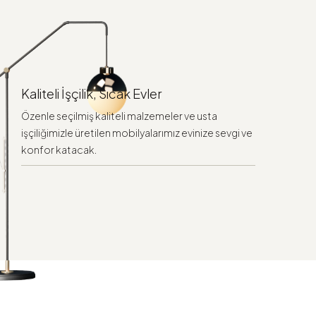
Kaliteli İşçilik, Sıcak Evler
Özenle seçilmiş kaliteli malzemeler ve usta
işçiliğimizle üretilen mobilyalarımız evinize sevgi ve
konfor katacak.