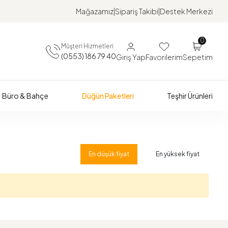
Mağazamız
Sipariş Takibi
Destek Merkezi
0
Müşteri Hizmetleri
(0553) 186 79 40
Giriş Yap
Favorilerim
Sepetim
Büro & Bahçe
Düğün Paketleri
Teşhir Ürünleri
En düşük fiyat
En yüksek fiyat