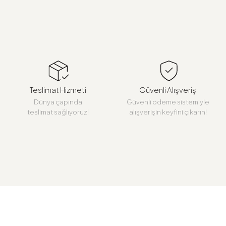
Teslimat Hizmeti
Güvenli Alışveriş
Dünya çapında
Güvenli ödeme sistemiyle
teslimat sağlıyoruz!
alışverişin keyfini çıkarın!