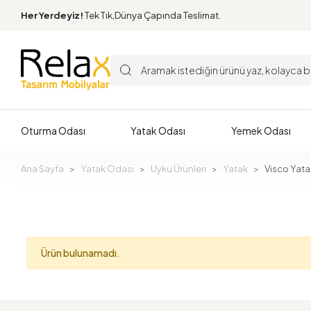
Her Yerdeyiz!
Tek Tık,Dünya Çapında Teslimat.
Oturma Odası
Yatak Odası
Yemek Odası
Ana Sayfa
Yatak Odası
Uyku Ürünleri
Yatak
Visco Yata
Ürün bulunamadı.