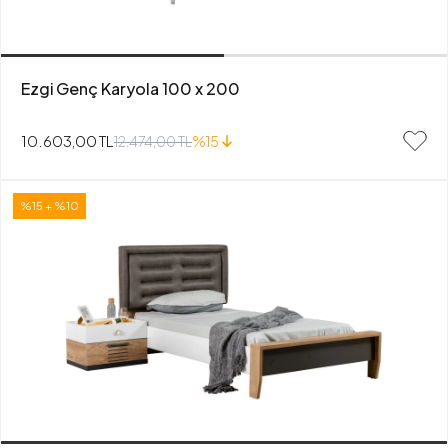
Ezgi Genç Karyola 100 x 200
10.603,00 TL
12.474,00 TL
%15
%15 + %10