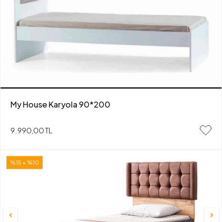
My House Karyola 90*200
9.990,00 TL
%15 + %10