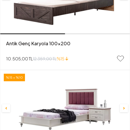
Antik Genç Karyola 100x200
10.505,00 TL
12.359,00 TL
%15
%15 + %10