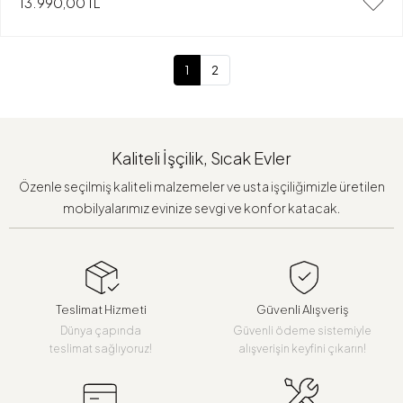
13.990,00 TL
1
2
Kaliteli İşçilik, Sıcak Evler
Özenle seçilmiş kaliteli malzemeler ve usta işçiliğimizle üretilen
mobilyalarımız evinize sevgi ve konfor katacak.
Teslimat Hizmeti
Güvenli Alışveriş
Dünya çapında
Güvenli ödeme sistemiyle
teslimat sağlıyoruz!
alışverişin keyfini çıkarın!