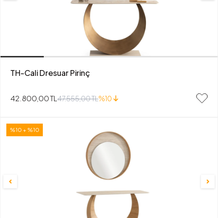
TH-Cali Dresuar Pirinç
42.800,00 TL
47.555,00 TL
%10
%10 + %10