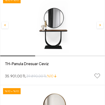
%10 + %10
TH-Panula Dresuar Ceviz
35.901,00 TL
39.890,00 TL
%10
%10 + %10