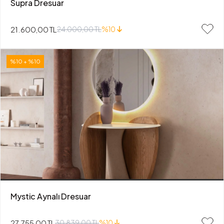
Supra Dresuar
21.600,00 TL
24.000,00 TL
%10
%10 + %10
Mystic Aynalı Dresuar
27.755,00 TL
30.839,00 TL
%10