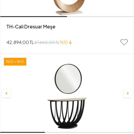
TH-Cali Dresuar Meşe
42.894,00 TL
47.660,00 TL
%10
%10 + %10