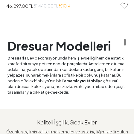
46.297,00 TL
51.440,00 TL
%10
Dresuar Modelleri
Dresuarlar
, ev dekorasyonunda hem işlevselliği hem de estetik
zarafeti bir araya getiren nadide parçalardır. Antrelerden oturma
odalarına, yatak odalarından koridorlara kadar geniş bir kullanım
yelpazesi sunarak mekânlara sofistike bir dokunuş katarlar. Bu
nedenle Relax Mobilya'nın bir
Tamamlayıcı Mobilya
çözümü
olan dresuar koleksiyonu, her zevke ve ihtiyaca hitap eden çeşitli
tasarımlarıyla dikkat çekmektedir.
Dresuar Nedir ve
Nerelerde Kullanılır?
Kaliteli İşçilik, Sıcak Evler
Dresuar
, genellikle dar ve uzun yapısıyla bilinen, üst yüzeyi
Özenle seçilmiş kaliteli malzemeler ve usta işçiliğimizle üretilen