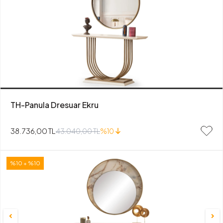
TH-Panula Dresuar Ekru
38.736,00 TL
43.040,00 TL
%10
%10 + %10