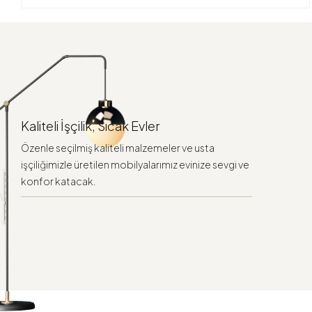
Kaliteli İşçilik, Sıcak Evler
Özenle seçilmiş kaliteli malzemeler ve usta
işçiliğimizle üretilen mobilyalarımız evinize sevgi ve
konfor katacak.