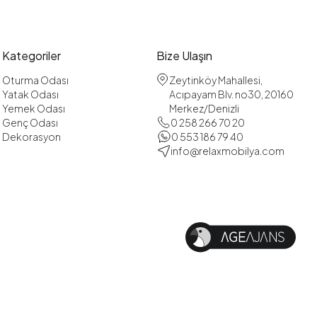
Kategoriler
Bize Ulaşın
Oturma Odası
Zeytinköy Mahallesi,
Yatak Odası
Acıpayam Blv. no30, 20160
Yemek Odası
Merkez/Denizli
Genç Odası
0 258 266 70 20
Dekorasyon
0 553 186 79 40
info@relaxmobilya.com