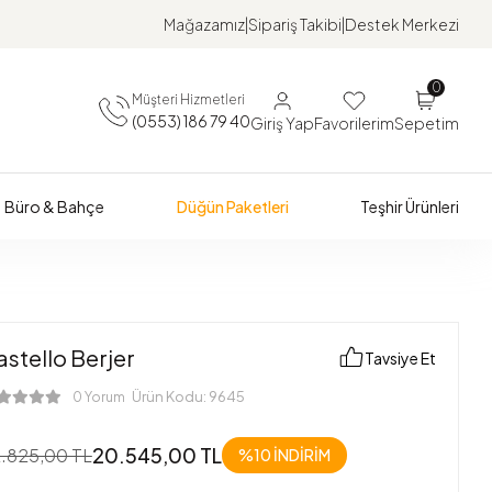
Mağazamız
Sipariş Takibi
Destek Merkezi
0
Müşteri Hizmetleri
(0553) 186 79 40
Giriş Yap
Favorilerim
Sepetim
Büro & Bahçe
Düğün Paketleri
Teşhir Ürünleri
stello Berjer
Tavsiye Et
Ürün Kodu:
9645
0 Yorum
20.545,00 TL
.825,00 TL
%10 İNDİRİM