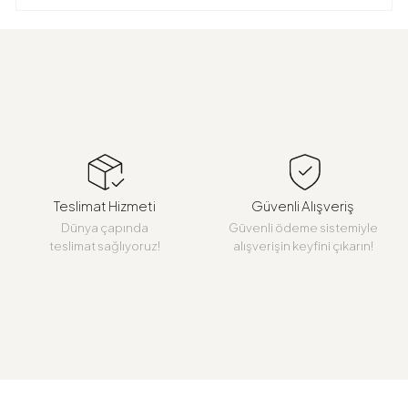
Teslimat Hizmeti
Güvenli Alışveriş
Dünya çapında
Güvenli ödeme sistemiyle
teslimat sağlıyoruz!
alışverişin keyfini çıkarın!