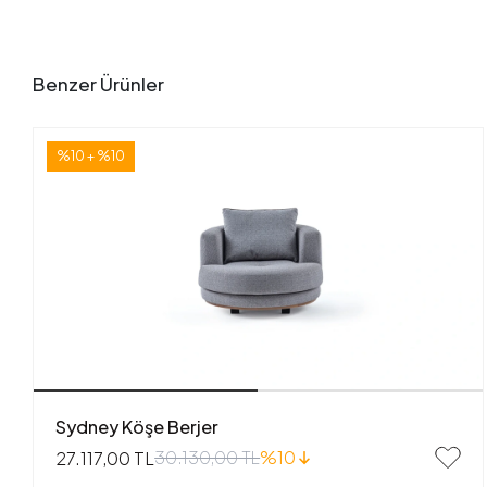
Benzer Ürünler
%10 + %10
Sydney Köşe Berjer
30.130,00 TL
%10
27.117,00 TL