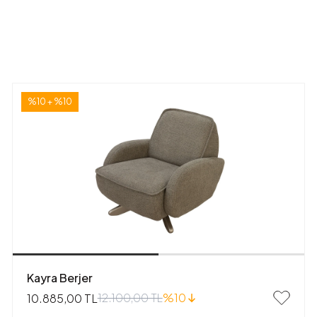
%10 + %10
Kayra Berjer
12.100,00 TL
%10
10.885,00 TL