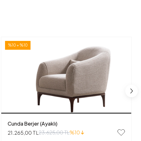
%10 + %10
Cunda Berjer (Ayaklı)
23.625,00 TL
%10
21.265,00 TL