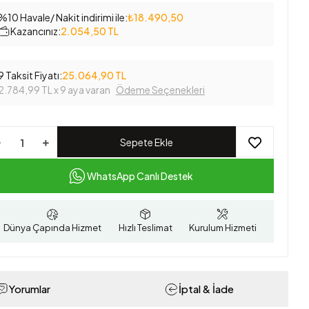
%10 Havale/ Nakit indirimi ile:
₺18.490,50
Kazancınız:
2.054,50 TL
9 Taksit Fiyatı:
25.064,90 TL
2.784,99 TL
x 9 aya varan
Ödeme Seçenekleri
Sepete Ekle
WhatsApp Canlı Destek
Dünya Çapında Hizmet
Hızlı Teslimat
Kurulum Hizmeti
Yorumlar
İptal & İade