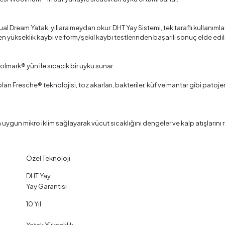
Dual Dream Yatak, yıllara meydan okur. DHT Yay Sistemi, tek taraflı kullanım
en yükseklik kaybı ve form/şekil kaybı testlerinden başarılı sonuç elde edilm
oolmark® yün ile sıcacık bir uyku sunar.
an Fresche® teknolojisi, toz akarları, bakteriler, küf ve mantar gibi patoje
ygun mikro iklim sağlayarak vücut sıcaklığını dengeler ve kalp atışlarını ra
Özel Teknoloji
llanım
DHT Yay
Yay Garantisi
10 Yıl
Yatak Yükseklik