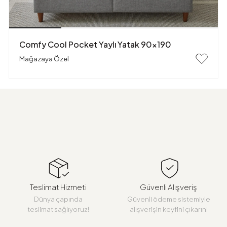
Comfy Cool Pocket Yaylı Yatak 90x190
Mağazaya Özel
Teslimat Hizmeti
Güvenli Alışveriş
Dünya çapında
Güvenli ödeme sistemiyle
teslimat sağlıyoruz!
alışverişin keyfini çıkarın!