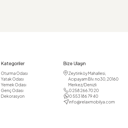
Kategoriler
Bize Ulaşın
Oturma Odası
Zeytinköy Mahallesi,
Yatak Odası
Acıpayam Blv. no30, 20160
Yemek Odası
Merkez/Denizli
Genç Odası
0 258 266 70 20
Dekorasyon
0 553 186 79 40
info@relaxmobilya.com