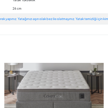
26 cm
ilerek yapınız. Yatağınızı aşırı ıslak bez ile ıslatmayınız. Yatak temizliği iç