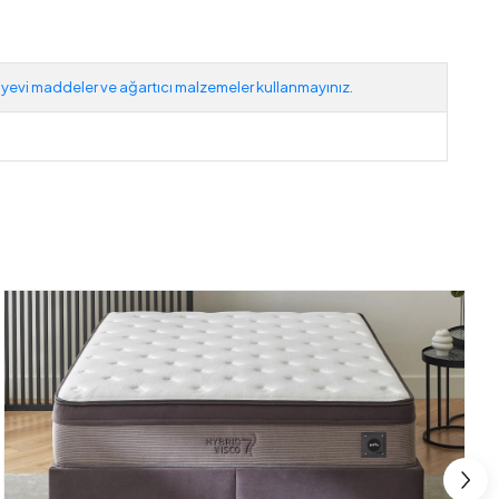
in kimyevi maddeler ve ağartıcı malzemeler kullanmayınız.