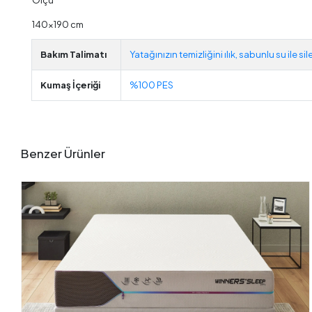
140x190 cm
Bakım Talimatı
Yatağınızın temizliğini ılık, sabunlu su ile s
Kumaş İçeriği
%100 PES
Benzer Ürünler