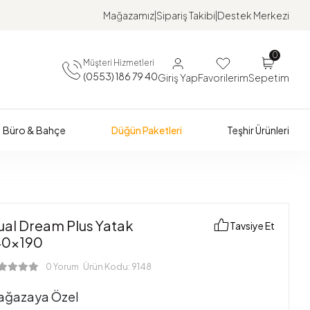
Mağazamız
Sipariş Takibi
Destek Merkezi
0
Müşteri Hizmetleri
(0553) 186 79 40
Giriş Yap
Favorilerim
Sepetim
Büro & Bahçe
Düğün Paketleri
Teşhir Ürünleri
ual Dream Plus Yatak
Tavsiye Et
40x190
Ürün Kodu:
9148
0 Yorum
ağazaya Özel