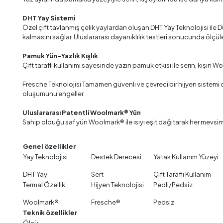
DHT Yay Sistemi
Özel çift tavlanmış çelik yaylardan oluşan DHT Yay Teknolojisi ile 
kalmasını sağlar. Uluslararası dayanıklılık testleri sonucunda ölçül
Pamuk Yün-Yazlık Kışlık
Çift taraflı kullanımı sayesinde yazın pamuk etkisi ile serin, kışın W
Fresche Teknolojisi Tamamen güvenli ve çevreci bir hijyen sistemi ol
oluşumunu engeller.
Uluslararası Patentli Woolmark® Yün
Sahip olduğu saf yün Woolmark® ile ısıyı eşit dağıtarak her mevsim u
Genel özellikler
Yay Teknolojisi
Destek Derecesi
Yatak Kullanım Yüzeyi
DHT Yay
Sert
Çift Taraflı Ku
Termal Özellik
Hijyen Teknolojisi
Pedli/Pedsiz
Woolmark®
Fresche®
Pedsiz
Teknik özellikler
Ölçü