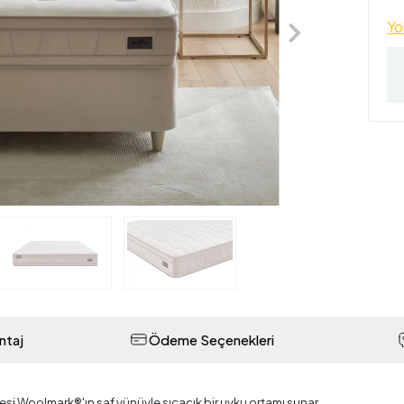
Yol
ntaj
Ödeme Seçenekleri
tesi Woolmark®'ın saf yünüyle sıcacık bir uyku ortamı sunar.