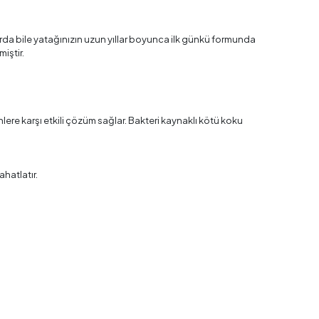
larda bile yatağınızın uzun yıllar boyunca ilk günkü formunda
iştir.
nlere karşı etkili çözüm sağlar. Bakteri kaynaklı kötü koku
hatlatır.