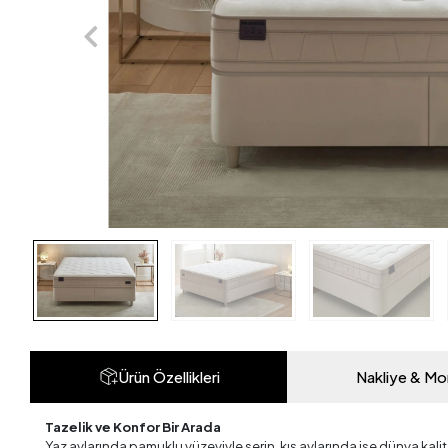
Ürün Özellikleri
Nakliye & Mo
Tazelik ve Konfor Bir Arada
Yaz aylarında pamuklu yüzeyiyle serin, kış aylarında ise dünya kali