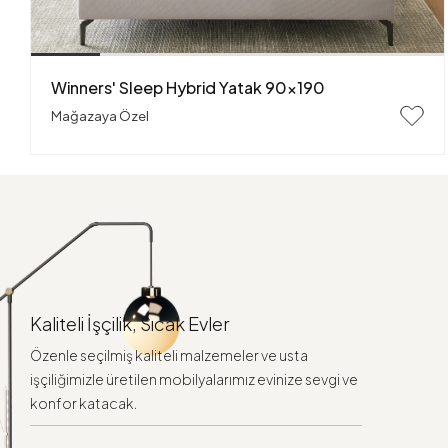
Winners' Sleep Hybrid Yatak 90x190
Mağazaya Özel
Kaliteli İşçilik, Sıcak Evler
Özenle seçilmiş kaliteli malzemeler ve usta
işçiliğimizle üretilen mobilyalarımız evinize sevgi ve
konfor katacak.