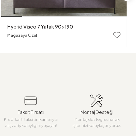
Hybrid Visco 7 Yatak 90x190
Mağazaya Özel
Taksit Fırsatı
Montaj Desteği
Kredi kartı taksit imkanlarıyla
Montaj desteği sunarak
alışveriş kolaylığını yaşayın!
işlerinizi kolaylaştırıyoruz.