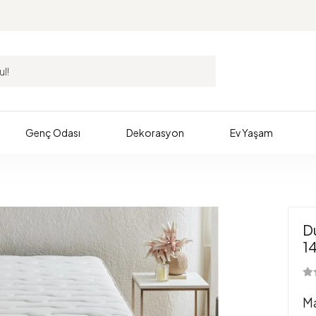
Genç Odası
Dekorasyon
Ev Yaşam
D
1
M