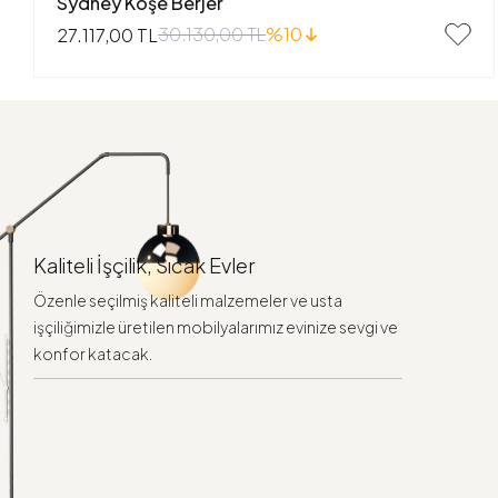
Sydney Köşe Berjer
30.130,00 TL
%10
27.117,00 TL
Kaliteli İşçilik, Sıcak Evler
Özenle seçilmiş kaliteli malzemeler ve usta
işçiliğimizle üretilen mobilyalarımız evinize sevgi ve
konfor katacak.