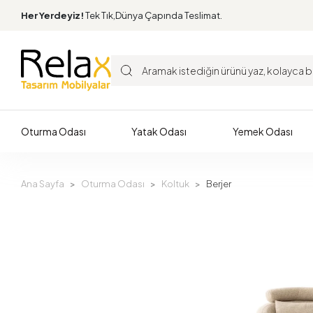
Her Yerdeyiz!
Tek Tık,Dünya Çapında Teslimat.
Oturma Odası
Yatak Odası
Yemek Odası
Ana Sayfa
Oturma Odası
Koltuk
Berjer