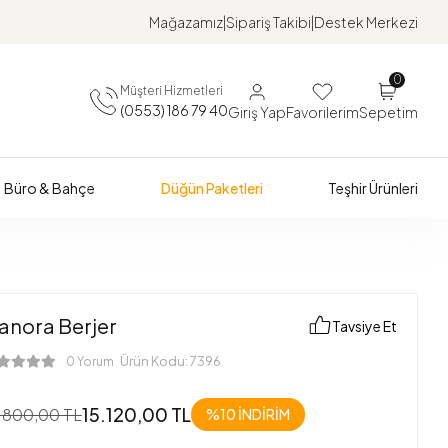
Mağazamız
Sipariş Takibi
Destek Merkezi
0
Müşteri Hizmetleri
(0553) 186 79 40
Giriş Yap
Favorilerim
Sepetim
Büro & Bahçe
Düğün Paketleri
Teşhir Ürünleri
lanora Berjer
Tavsiye Et
Ürün Kodu:
7396
0 Yorum
15.120,00 TL
.800,00 TL
%10 İNDİRİM