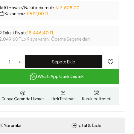
%10 Havale/ Nakit indirimi ile:
₺13.608,00
Kazancınız:
1.512,00 TL
9 Taksit Fiyatı:
18.446,40 TL
2.049,60 TL
x 9 aya varan
Ödeme Seçenekleri
Sepete Ekle
WhatsApp Canlı Destek
Dünya Çapında Hizmet
Hızlı Teslimat
Kurulum Hizmeti
Yorumlar
İptal & İade