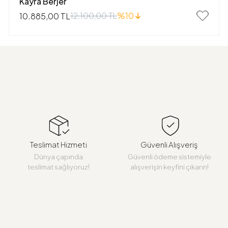
Kayra Berjer
12.100,00 TL
%10
10.885,00 TL
Teslimat Hizmeti
Güvenli Alışveriş
Dünya çapında
Güvenli ödeme sistemiyle
teslimat sağlıyoruz!
alışverişin keyfini çıkarın!