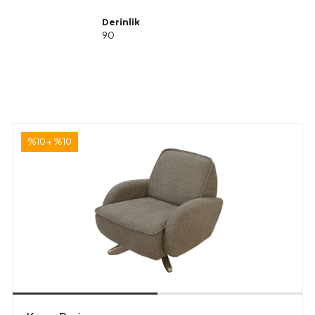
Derinlik
90
%10 + %10