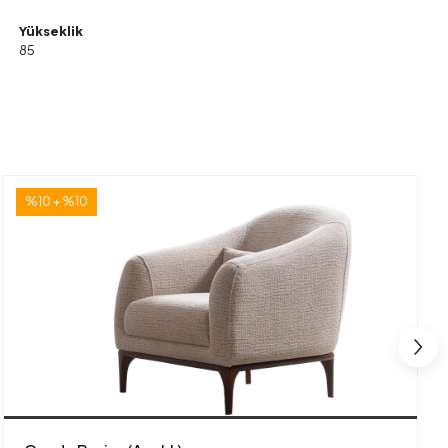
Yükseklik
85
%10 + %10