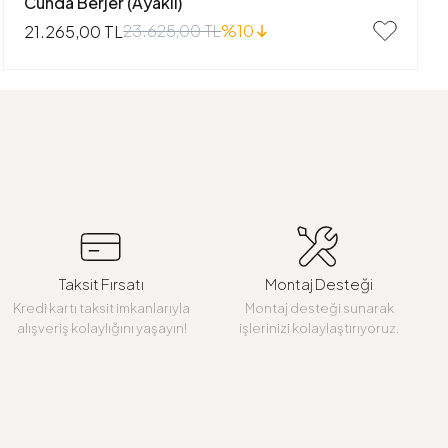
Cunda Berjer (Ayaklı)
23.625,00 TL
%10
21.265,00 TL
Taksit Fırsatı
Montaj Desteği
Kredi kartı taksit imkanlarıyla
Montaj desteği sunarak
alışveriş kolaylığını yaşayın!
işlerinizi kolaylaştırıyoruz.