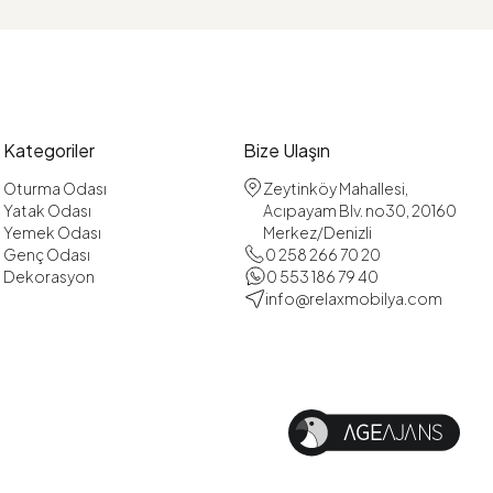
Kategoriler
Bize Ulaşın
Oturma Odası
Zeytinköy Mahallesi,
Yatak Odası
Acıpayam Blv. no30, 20160
Yemek Odası
Merkez/Denizli
Genç Odası
0 258 266 70 20
Dekorasyon
0 553 186 79 40
info@relaxmobilya.com