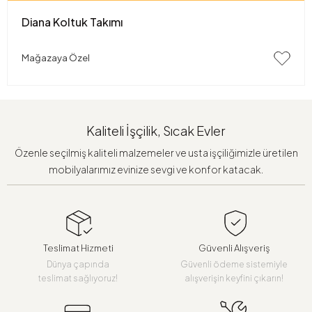
Diana Koltuk Takımı
Mağazaya Özel
Kaliteli İşçilik, Sıcak Evler
Özenle seçilmiş kaliteli malzemeler ve usta işçiliğimizle üretilen
mobilyalarımız evinize sevgi ve konfor katacak.
Teslimat Hizmeti
Güvenli Alışveriş
Dünya çapında
Güvenli ödeme sistemiyle
teslimat sağlıyoruz!
alışverişin keyfini çıkarın!