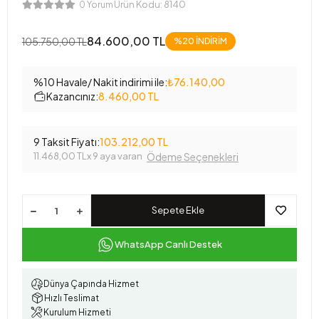
Ürün Kodu:
8140
0 Yorum
84.600,00 TL
105.750,00 TL
%20 İNDİRİM
%10 Havale/ Nakit indirimi ile:
₺76.140,00
Kazancınız:
8.460,00 TL
9 Taksit Fiyatı:
103.212,00 TL
11.468,00 TL
x 9 aya varan
Ödeme Seçenekleri
Sepete Ekle
WhatsApp Canlı Destek
Dünya Çapında Hizmet
Hızlı Teslimat
Kurulum Hizmeti