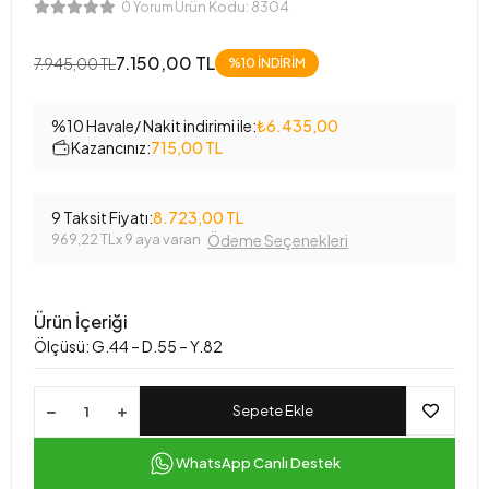
Ürün Kodu:
8304
0 Yorum
7.150,00 TL
7.945,00 TL
%10 İNDİRİM
%10 Havale/ Nakit indirimi ile:
₺6.435,00
Kazancınız:
715,00 TL
9 Taksit Fiyatı:
8.723,00 TL
969,22 TL
x 9 aya varan
Ödeme Seçenekleri
Ürün İçeriği
Ölçüsü: G.44 – D.55 – Y.82
Sepete Ekle
WhatsApp Canlı Destek