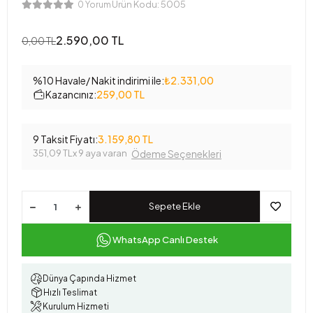
Ürün Kodu:
5005
0 Yorum
2.590,00 TL
0,00 TL
%10 Havale/ Nakit indirimi ile:
₺2.331,00
Kazancınız:
259,00 TL
9 Taksit Fiyatı:
3.159,80 TL
351,09 TL
x 9 aya varan
Ödeme Seçenekleri
Sepete Ekle
WhatsApp Canlı Destek
Dünya Çapında Hizmet
Hızlı Teslimat
Kurulum Hizmeti