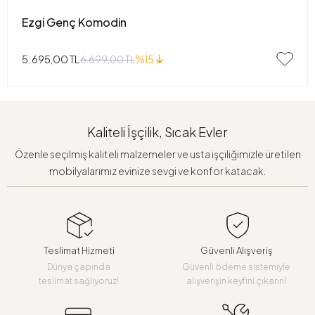
Ezgi Genç Komodin
5.695,00 TL
6.699,00 TL
%15
Kaliteli İşçilik, Sıcak Evler
Özenle seçilmiş kaliteli malzemeler ve usta işçiliğimizle üretilen
mobilyalarımız evinize sevgi ve konfor katacak.
Teslimat Hizmeti
Güvenli Alışveriş
Dünya çapında
Güvenli ödeme sistemiyle
teslimat sağlıyoruz!
alışverişin keyfini çıkarın!