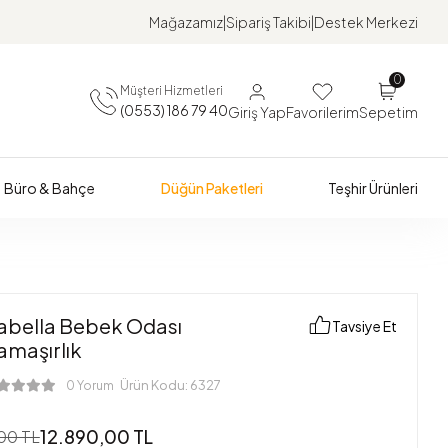
Mağazamız
Sipariş Takibi
Destek Merkezi
0
Müşteri Hizmetleri
(0553) 186 79 40
Giriş Yap
Favorilerim
Sepetim
Büro & Bahçe
Düğün Paketleri
Teşhir Ürünleri
sabella Bebek Odası
Tavsiye Et
amaşırlık
Ürün Kodu:
6327
0 Yorum
12.890,00 TL
00 TL