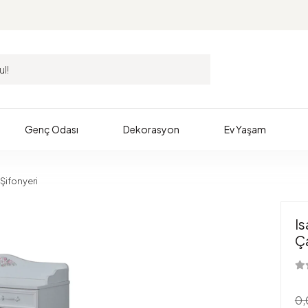
Genç Odası
Dekorasyon
Ev Yaşam
Şifonyeri
I
Ç
0,