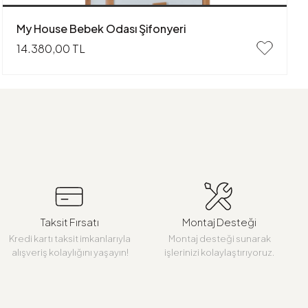
My House Bebek Odası Şifonyeri
14.380,00 TL
Taksit Fırsatı
Montaj Desteği
Kredi kartı taksit imkanlarıyla
Montaj desteği sunarak
alışveriş kolaylığını yaşayın!
işlerinizi kolaylaştırıyoruz.