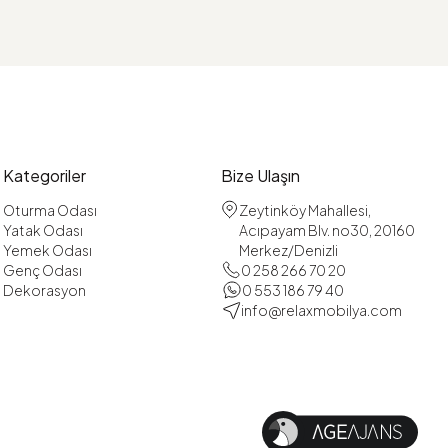
Kategoriler
Bize Ulaşın
Oturma Odası
Zeytinköy Mahallesi,
Yatak Odası
Acıpayam Blv. no30, 20160
Yemek Odası
Merkez/Denizli
Genç Odası
0 258 266 70 20
Dekorasyon
0 553 186 79 40
info@relaxmobilya.com