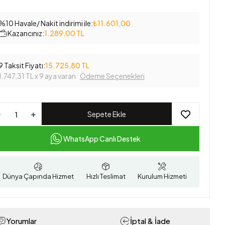
%10 Havale/ Nakit indirimi ile:
₺11.601,00
Kazancınız:
1.289,00 TL
9 Taksit Fiyatı:
15.725,80 TL
1.747,31 TL
x 9 aya varan
Ödeme Seçenekleri
Sepete Ekle
WhatsApp Canlı Destek
Dünya Çapında Hizmet
Hızlı Teslimat
Kurulum Hizmeti
Yorumlar
İptal & İade