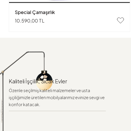
Special Çamaşırlık
10.590,00 TL
Kaliteli İşçilik, Sıcak Evler
Özenle seçilmiş kaliteli malzemeler ve usta
işçiliğimizle üretilen mobilyalarımız evinize sevgi ve
konfor katacak.