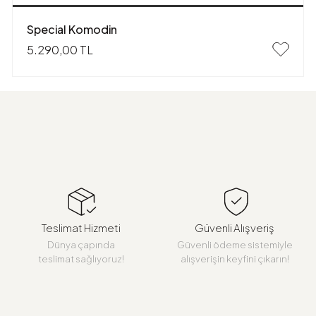
Special Komodin
5.290,00 TL
Teslimat Hizmeti
Güvenli Alışveriş
Dünya çapında
Güvenli ödeme sistemiyle
teslimat sağlıyoruz!
alışverişin keyfini çıkarın!