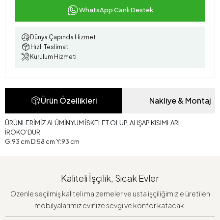
WhatsApp Canlı Destek
Dünya Çapında Hizmet
Hızlı Teslimat
Kurulum Hizmeti
Ürün Özellikleri
Nakliye & Montaj
ÜRÜNLERİMİZ ALÜMİNYUM İSKELET OLUP, AHŞAP KISIMLARI
İROKO'DUR.
G:93 cm D:58 cm Y:93 cm
Kaliteli İşçilik, Sıcak Evler
Özenle seçilmiş kaliteli malzemeler ve usta işçiliğimizle üretilen
mobilyalarımız evinize sevgi ve konfor katacak.