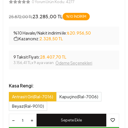
Ürün Kodu:
4277
0 Yorum
23.285,00 TL
25.872,00 TL
%10 İNDİRİM
%10 Havale/ Nakit indirimi ile:
₺20.956,50
Kazancınız:
2.328,50 TL
9 Taksit Fiyatı:
28.407,70 TL
3.156,41 TL
x 9 aya varan
Ödeme Seçenekleri
Kasa Rengi:
Antrasit Gri(Ral-7016)
Kapuçino(Ral-7006)
Beyaz(Ral-9010)
Sepete Ekle