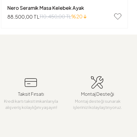
Nero Seramik Masa Kelebek Ayak
110.450,00 TL
%20
88.500,00 TL
Taksit Fırsatı
Montaj Desteği
Kredi kartı taksit imkanlarıyla
Montaj desteği sunarak
alışveriş kolaylığını yaşayın!
işlerinizi kolaylaştırıyoruz.