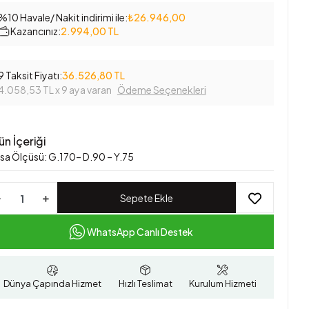
%10 Havale/ Nakit indirimi ile:
₺26.946,00
Kazancınız:
2.994,00 TL
9 Taksit Fiyatı:
36.526,80 TL
4.058,53 TL
x 9 aya varan
Ödeme Seçenekleri
ün İçeriği
sa Ölçüsü: G.170– D.90 – Y.75
Sepete Ekle
WhatsApp Canlı Destek
Dünya Çapında Hizmet
Hızlı Teslimat
Kurulum Hizmeti