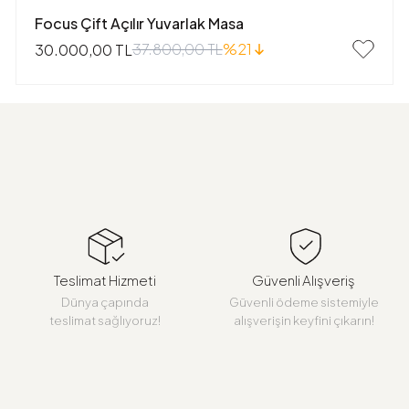
Focus Çift Açılır Yuvarlak Masa
37.800,00 TL
%21
30.000,00 TL
Teslimat Hizmeti
Güvenli Alışveriş
Dünya çapında
Güvenli ödeme sistemiyle
teslimat sağlıyoruz!
alışverişin keyfini çıkarın!