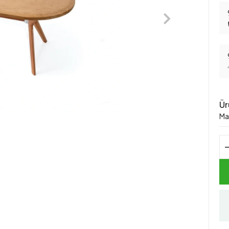
Ür
Ma