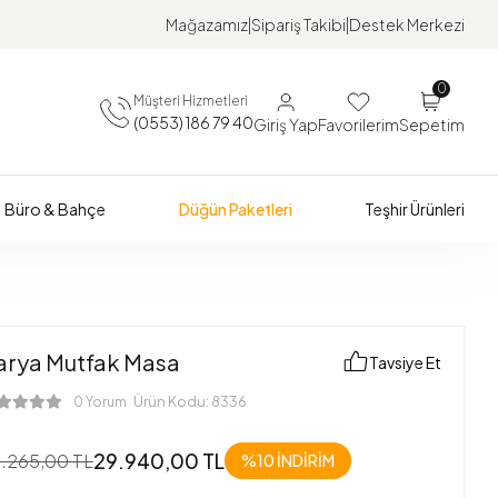
Mağazamız
Sipariş Takibi
Destek Merkezi
0
Müşteri Hizmetleri
(0553) 186 79 40
Giriş Yap
Favorilerim
Sepetim
Büro & Bahçe
Düğün Paketleri
Teşhir Ürünleri
arya Mutfak Masa
Tavsiye Et
Ürün Kodu:
8336
0 Yorum
29.940,00 TL
.265,00 TL
%10 İNDİRİM