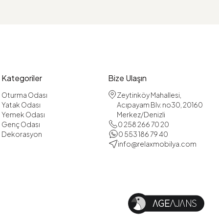
Kategoriler
Bize Ulaşın
Oturma Odası
Zeytinköy Mahallesi,
Yatak Odası
Acıpayam Blv. no30, 20160
Yemek Odası
Merkez/Denizli
Genç Odası
0 258 266 70 20
Dekorasyon
0 553 186 79 40
info@relaxmobilya.com