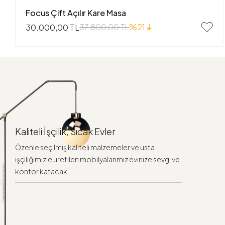
Focus Çift Açılır Kare Masa
37.800,00 TL
%21
30.000,00 TL
Kaliteli İşçilik, Sıcak Evler
Özenle seçilmiş kaliteli malzemeler ve usta
işçiliğimizle üretilen mobilyalarımız evinize sevgi ve
konfor katacak.