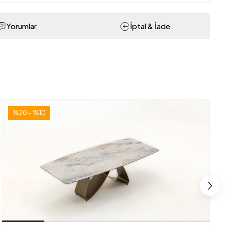
Yorumlar
İptal & İade
%20 + %10