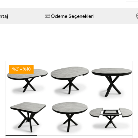
ntaj
Ödeme Seçenekleri
%21 + %10