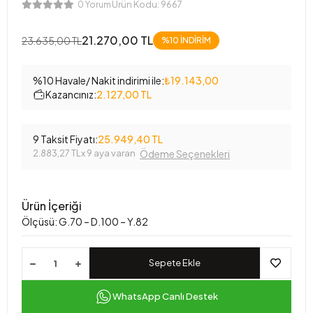
Ürün Kodu:
9667
0 Yorum
21.270,00 TL
23.635,00 TL
%10 İNDİRİM
%10 Havale/ Nakit indirimi ile:
₺19.143,00
Kazancınız:
2.127,00 TL
9 Taksit Fiyatı:
25.949,40 TL
2.883,27 TL
x 9 aya varan
Ödeme Seçenekleri
Ürün İçeriği
Ölçüsü: G.70 – D.100 – Y.82
Sepete Ekle
WhatsApp Canlı Destek