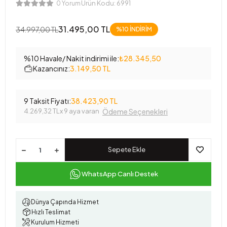
Ürün Kodu:
6991
0 Yorum
31.495,00 TL
34.997,00 TL
%10 İNDİRİM
%10 Havale/ Nakit indirimi ile:
₺28.345,50
Kazancınız:
3.149,50 TL
9 Taksit Fiyatı:
38.423,90 TL
4.269,32 TL
x 9 aya varan
Ödeme Seçenekleri
Sepete Ekle
WhatsApp Canlı Destek
Dünya Çapında Hizmet
Hızlı Teslimat
Kurulum Hizmeti