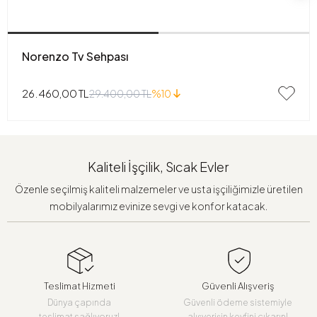
Norenzo Tv Sehpası
26.460,00 TL
29.400,00 TL
%10
Kaliteli İşçilik, Sıcak Evler
Özenle seçilmiş kaliteli malzemeler ve usta işçiliğimizle üretilen
mobilyalarımız evinize sevgi ve konfor katacak.
Teslimat Hizmeti
Güvenli Alışveriş
Dünya çapında
Güvenli ödeme sistemiyle
teslimat sağlıyoruz!
alışverişin keyfini çıkarın!