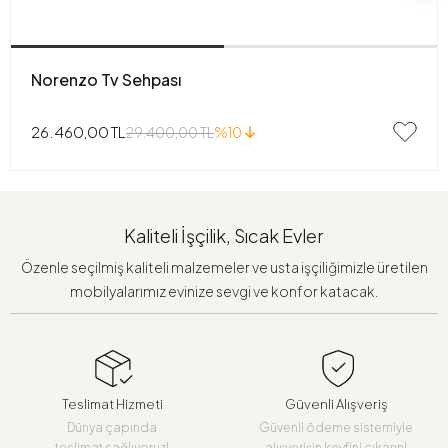
Norenzo Tv Sehpası
26.460,00 TL
29.400,00 TL
%10
Kaliteli İşçilik, Sıcak Evler
Özenle seçilmiş kaliteli malzemeler ve usta işçiliğimizle üretilen
mobilyalarımız evinize sevgi ve konfor katacak.
Teslimat Hizmeti
Güvenli Alışveriş
Dünya çapında
Güvenli ödeme sistemiyle
teslimat sağlıyoruz!
alışverişin keyfini çıkarın!