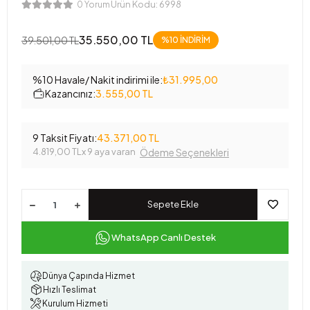
Ürün Kodu:
6998
0 Yorum
35.550,00 TL
39.501,00 TL
%10 İNDİRİM
%10 Havale/ Nakit indirimi ile:
₺31.995,00
Kazancınız:
3.555,00 TL
9 Taksit Fiyatı:
43.371,00 TL
4.819,00 TL
x 9 aya varan
Ödeme Seçenekleri
Sepete Ekle
WhatsApp Canlı Destek
Dünya Çapında Hizmet
Hızlı Teslimat
Kurulum Hizmeti