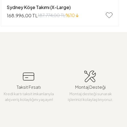
Sydney Köşe Takımı (X-Large)
187.774,00 TL
%10
168.996,00 TL
Taksit Fırsatı
Montaj Desteği
Kredi kartı taksit imkanlarıyla
Montaj desteği sunarak
alışveriş kolaylığını yaşayın!
işlerinizi kolaylaştırıyoruz.