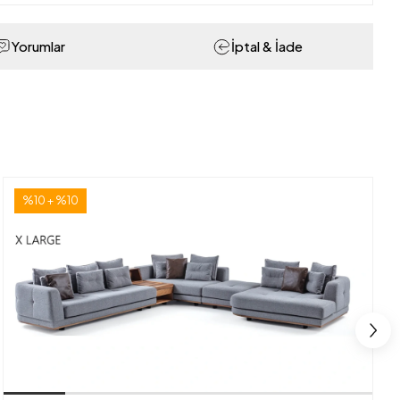
Yorumlar
İptal & İade
%10 + %10