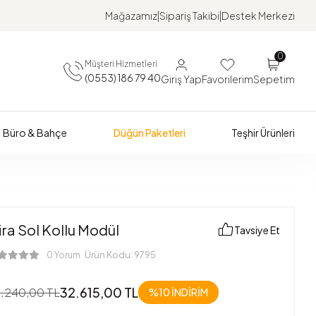
Mağazamız
Sipariş Takibi
Destek Merkezi
0
Müşteri Hizmetleri
(0553) 186 79 40
Giriş Yap
Favorilerim
Sepetim
Büro & Bahçe
Düğün Paketleri
Teşhir Ürünleri
ra Sol Kollu Modül
Tavsiye Et
Ürün Kodu:
9795
0 Yorum
32.615,00 TL
.240,00 TL
%10 İNDİRİM