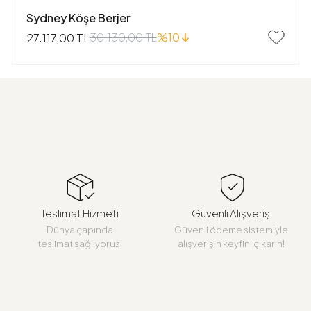
Sydney Köşe Berjer
30.130,00 TL
%10
27.117,00 TL
Teslimat Hizmeti
Güvenli Alışveriş
Dünya çapında
Güvenli ödeme sistemiyle
teslimat sağlıyoruz!
alışverişin keyfini çıkarın!