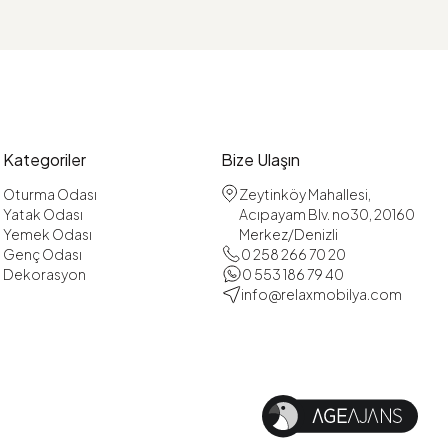
Kategoriler
Bize Ulaşın
Oturma Odası
Zeytinköy Mahallesi,
Yatak Odası
Acıpayam Blv. no30, 20160
Yemek Odası
Merkez/Denizli
Genç Odası
0 258 266 70 20
Dekorasyon
0 553 186 79 40
info@relaxmobilya.com