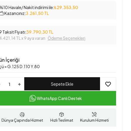
%10 Havale/ Nakit indirimi ile:
₺29.353,50
Kazancınız:
3.261,50 TL
9 Taksit Fiyatı:
39.790,30 TL
4.421,14 TL
x 9 aya varan
Ödeme Seçenekleri
ün İçeriği
çü = G.125 D.110 Y.80
Sepete Ekle
WhatsApp Canlı Destek
Dünya Çapında Hizmet
Hızlı Teslimat
Kurulum Hizmeti