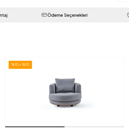
ntaj
Ödeme Seçenekleri
%10 + %10