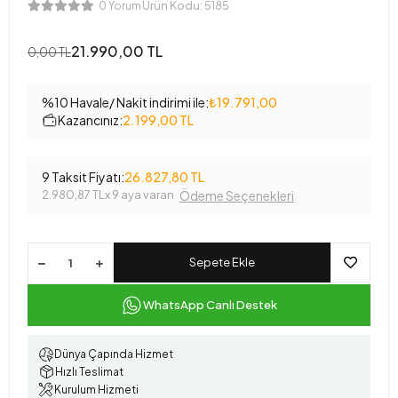
Ürün Kodu:
5185
0 Yorum
21.990,00 TL
0,00 TL
%10 Havale/ Nakit indirimi ile:
₺19.791,00
Kazancınız:
2.199,00 TL
9 Taksit Fiyatı:
26.827,80 TL
2.980,87 TL
x 9 aya varan
Ödeme Seçenekleri
Sepete Ekle
WhatsApp Canlı Destek
Dünya Çapında Hizmet
Hızlı Teslimat
Kurulum Hizmeti