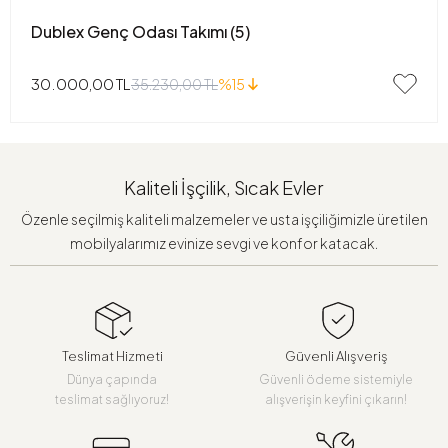
Dublex Genç Odası Takımı (5)
30.000,00 TL
35.230,00 TL
%15
Kaliteli İşçilik, Sıcak Evler
Özenle seçilmiş kaliteli malzemeler ve usta işçiliğimizle üretilen
mobilyalarımız evinize sevgi ve konfor katacak.
Teslimat Hizmeti
Güvenli Alışveriş
Dünya çapında
Güvenli ödeme sistemiyle
teslimat sağlıyoruz!
alışverişin keyfini çıkarın!