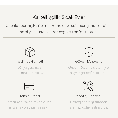
Kaliteli İşçilik, Sıcak Evler
Özenle seçilmiş kaliteli malzemeler ve usta işçiliğimizle üretilen
mobilyalarımız evinize sevgi ve konfor katacak.
Teslimat Hizmeti
Güvenli Alışveriş
Dünya çapında
Güvenli ödeme sistemiyle
teslimat sağlıyoruz!
alışverişin keyfini çıkarın!
Taksit Fırsatı
Montaj Desteği
Kredi kartı taksit imkanlarıyla
Montaj desteği sunarak
alışveriş kolaylığını yaşayın!
işlerinizi kolaylaştırıyoruz.