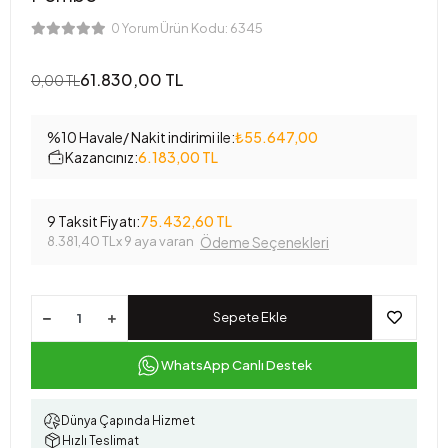
Ürün Kodu:
6345
0 Yorum
61.830,00 TL
0,00 TL
%10 Havale/ Nakit indirimi ile:
₺55.647,00
Kazancınız:
6.183,00 TL
9 Taksit Fiyatı:
75.432,60 TL
8.381,40 TL
x 9 aya varan
Ödeme Seçenekleri
Sepete Ekle
WhatsApp Canlı Destek
Dünya Çapında Hizmet
Hızlı Teslimat