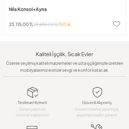
Nila Konsol+Ayna
23.115,00 TL
25.685,00 TL
%10
Kaliteli İşçilik, Sıcak Evler
Özenle seçilmiş kaliteli malzemeler ve usta işçiliğimizle üretilen
mobilyalarımız evinize sevgi ve konfor katacak.
Teslimat Hizmeti
Güvenli Alışveriş
Dünya çapında
Güvenli ödeme sistemiyle
teslimat sağlıyoruz!
alışverişin keyfini çıkarın!