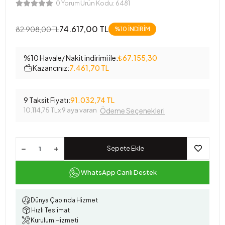
Ürün Kodu:
6481
0 Yorum
74.617,00 TL
82.908,00 TL
%10 İNDİRİM
%10 Havale/ Nakit indirimi ile:
₺67.155,30
Kazancınız:
7.461,70 TL
9 Taksit Fiyatı:
91.032,74 TL
10.114,75 TL
x 9 aya varan
Ödeme Seçenekleri
Sepete Ekle
WhatsApp Canlı Destek
Dünya Çapında Hizmet
Hızlı Teslimat
Kurulum Hizmeti