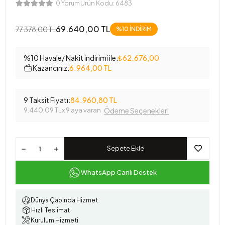
Ürün Kodu:
6483
0 Yorum
69.640,00 TL
77.378,00 TL
%10 İNDİRİM
%10 Havale/ Nakit indirimi ile:
₺62.676,00
Kazancınız:
6.964,00 TL
9 Taksit Fiyatı:
84.960,80 TL
9.440,09 TL
x 9 aya varan
Ödeme Seçenekleri
Sepete Ekle
WhatsApp Canlı Destek
Dünya Çapında Hizmet
Hızlı Teslimat
Kurulum Hizmeti