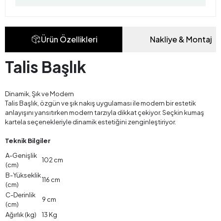
Ürün Özellikleri
Nakliye & Montaj
Talis Başlık
Dinamik, Şık ve Modern
Talis Başlık, özgün ve şık nakış uygulaması ile modern bir estetik
anlayışını yansıtırken modern tarzıyla dikkat çekiyor. Seçkin kumaş
kartela seçenekleriyle dinamik estetiğini zenginleştiriyor.
Teknik Bilgiler
A-Genişlik
102 cm
(cm)
B-Yükseklik
116 cm
(cm)
C-Derinlik
9 cm
(cm)
Ağırlık (kg)
13 Kg