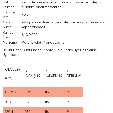
Bakım
Nemli Bez ile ile temizlenmelidir. Kimyasal Temizleyici
Talimatı
Kullanımı önerilmemektedir.
En x Boy
90 cm
(cm)
Garanti
Yataş ürünleri tüm parçalarıyla birlikte 2 yıl süre ile garanti
Süresi
kapsamındadır.
Kumaş
%100 PES
İçeriği
Malzeme
Metal İskelet + Yonga Levha
Bellini, Delta, Dual, Marlen, Monte, Orva, Pedro, İlya Bazaları ile
Uyumludur.
ÖLÇÜLER
A
B
C
GENİŞLİK
YÜKSEKLİK
DERİNLİK
(CM)
090'lık
102
116
9
100'lük
112
116
9
120'lik
132
116
9