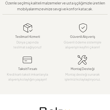
Özenle seçilmiş kaliteli malzemeler ve usta işçiliğimizle üretilen
mobilyalarımız evinize sevgi ve konfor katacak.
Teslimat Hizmeti
Güvenli Alışveriş
Dünya çapında
Güvenli ödeme sistemiyle
teslimat sağlıyoruz!
alışverişin keyfini çıkarın!
Taksit Fırsatı
Montaj Desteği
Kredi kartı taksit imkanlarıyla
Montaj desteği sunarak
alışveriş kolaylığını yaşayın!
işlerinizi kolaylaştırıyoruz.