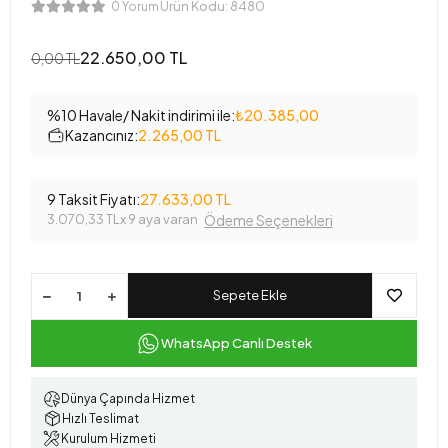
Ürün Kodu:
8480
0 Yorum
22.650,00 TL
0,00 TL
%10 Havale/ Nakit indirimi ile:
₺20.385,00
Kazancınız:
2.265,00 TL
9 Taksit Fiyatı:
27.633,00 TL
3.070,33 TL
x 9 aya varan
Ödeme Seçenekleri
Sepete Ekle
WhatsApp Canlı Destek
Dünya Çapında Hizmet
Hızlı Teslimat
Kurulum Hizmeti