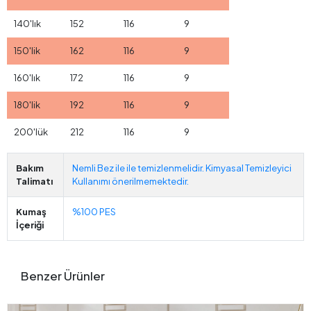
140'lık
152
116
9
150'lik
162
116
9
160'lık
172
116
9
180'lik
192
116
9
200'lük
212
116
9
Bakım
Nemli Bez ile ile temizlenmelidir. Kimyasal Temizleyici
Talimatı
Kullanımı önerilmemektedir.
Kumaş
%100 PES
İçeriği
Benzer Ürünler