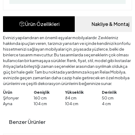
Ürün Özellikleri
Nakliye & Montaj
Evinizi yapılandıran en önemli eşyalar mobilyalardır. Zevkleriniz
hakkında ipuçları veren, tarzınızı yansıtan ve içinde kendinizi konforlu
hissetmenizi sağlayan mobilyalar için, piyasada yüzlerce, belki de
binlerce tasarım mevcuttur. Bu tasarımlarda seçeneklerin çok olması
kullanıcıları bir karmaşaya sürükler. Renk, fiyat, stil, model gibi kıstaslar
ihtiyaçlarla birleştiği zaman seçenekler arasından sıyrılmak oldukça
güç bir hale gelir. Tam bu noktada yardımınıza koşan Relax Mobilya,
evinizde geçen zamanları daha cazip hale getirecek en özel mobilya
ürünlerini ve çeşitli dekorasyon ürünlerini beğeninize sunar.
Ürün
Genişlik
Yükseklik
Derinlik
Şifonyer
160 cm
84 cm
50 cm
Ayna
104 cm
104 cm
4 cm
Benzer Ürünler