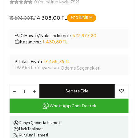
Ürün Kodu:
7521
0 Yorum
14.308,00 TL
15.898,00 TL
%10 İNDİRİM
%10 Havale/ Nakit indirimi ile:
₺12.877,20
Kazancınız:
1.430,80 TL
9 Taksit Fiyatı:
17.455,76 TL
1.939,53 TL
x 9 aya varan
Ödeme Seçenekleri
Sepete Ekle
WhatsApp Canlı Destek
Dünya Çapında Hizmet
Hızlı Teslimat
Kurulum Hizmeti