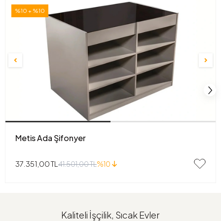
%10 + %10
Metis Ada Şifonyer
37.351,00 TL
41.501,00 TL
%10
Kaliteli İşçilik, Sıcak Evler