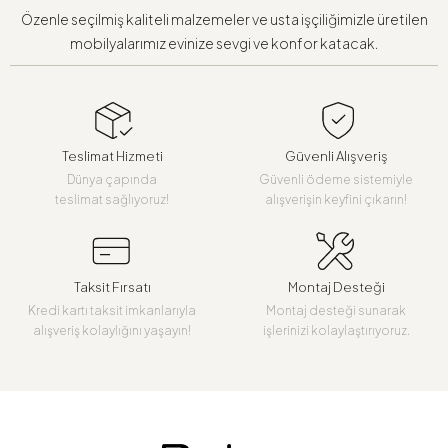
Özenle seçilmiş kaliteli malzemeler ve usta işçiliğimizle üretilen
mobilyalarımız evinize sevgi ve konfor katacak.
Teslimat Hizmeti
Güvenli Alışveriş
Dünya çapında
Güvenli ödeme sistemiyle
teslimat sağlıyoruz!
alışverişin keyfini çıkarın!
Taksit Fırsatı
Montaj Desteği
Kredi kartı taksit imkanlarıyla
Montaj desteği sunarak
alışveriş kolaylığını yaşayın!
işlerinizi kolaylaştırıyoruz.