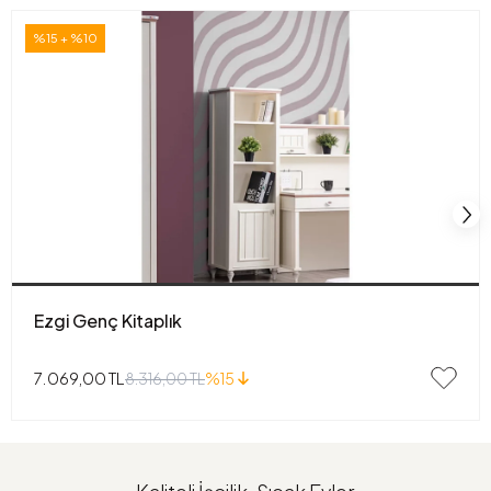
%15 + %10
Ezgi Genç Kitaplık
7.069,00 TL
8.316,00 TL
%15