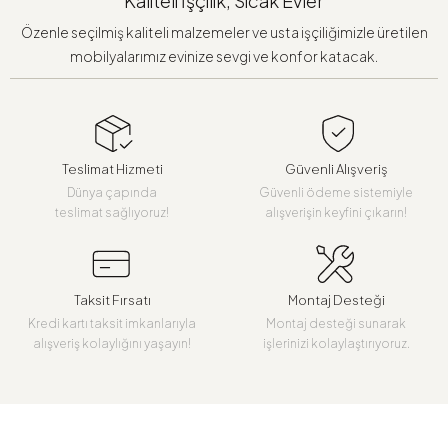
Kaliteli İşçilik, Sıcak Evler
Özenle seçilmiş kaliteli malzemeler ve usta işçiliğimizle üretilen
mobilyalarımız evinize sevgi ve konfor katacak.
Teslimat Hizmeti
Güvenli Alışveriş
Dünya çapında
Güvenli ödeme sistemiyle
teslimat sağlıyoruz!
alışverişin keyfini çıkarın!
Taksit Fırsatı
Montaj Desteği
Kredi kartı taksit imkanlarıyla
Montaj desteği sunarak
alışveriş kolaylığını yaşayın!
işlerinizi kolaylaştırıyoruz.