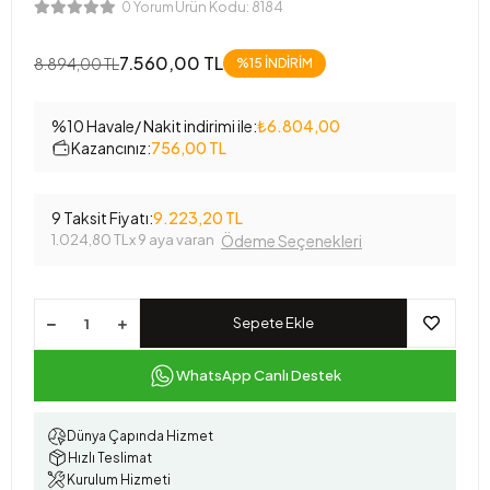
Ürün Kodu:
8184
0 Yorum
7.560,00 TL
8.894,00 TL
%15 İNDİRİM
%10 Havale/ Nakit indirimi ile:
₺6.804,00
Kazancınız:
756,00 TL
9 Taksit Fiyatı:
9.223,20 TL
1.024,80 TL
x 9 aya varan
Ödeme Seçenekleri
Sepete Ekle
WhatsApp Canlı Destek
Dünya Çapında Hizmet
Hızlı Teslimat
Kurulum Hizmeti