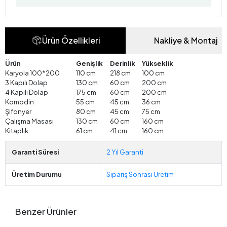
Ürün Özellikleri
Nakliye & Montaj
Ürün
Genişlik
Derinlik
Yükseklik
Karyola 100*200
110 cm
218 cm
100 cm
3 Kapılı Dolap
130 cm
60 cm
200 cm
4 Kapılı Dolap
175 cm
60 cm
200 cm
Komodin
55 cm
45 cm
36 cm
Şifonyer
80 cm
45 cm
75 cm
Çalışma Masası
130 cm
60 cm
160 cm
Kitaplık
61 cm
41 cm
160 cm
Garanti Süresi
2 Yıl Garanti
Üretim Durumu
Sipariş Sonrası Üretim
Benzer Ürünler