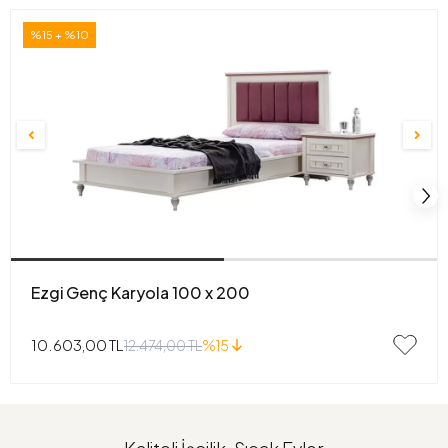
%15 + %10
Ezgi Genç Karyola 100 x 200
10.603,00 TL
12.474,00 TL
%15