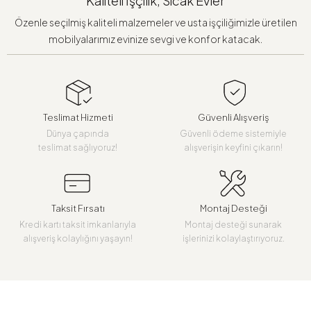
Kaliteli İşçilik, Sıcak Evler
Özenle seçilmiş kaliteli malzemeler ve usta işçiliğimizle üretilen
mobilyalarımız evinize sevgi ve konfor katacak.
Teslimat Hizmeti
Güvenli Alışveriş
Dünya çapında
Güvenli ödeme sistemiyle
teslimat sağlıyoruz!
alışverişin keyfini çıkarın!
Taksit Fırsatı
Montaj Desteği
Kredi kartı taksit imkanlarıyla
Montaj desteği sunarak
alışveriş kolaylığını yaşayın!
işlerinizi kolaylaştırıyoruz.