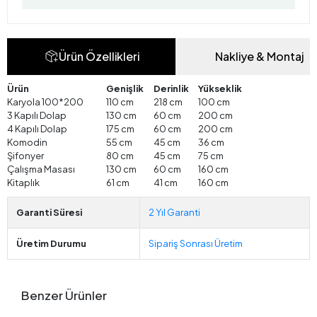
Ürün Özellikleri
Nakliye & Montaj
Ürün
Genişlik
Derinlik
Yükseklik
Karyola 100*200
110 cm
218 cm
100 cm
3 Kapılı Dolap
130 cm
60 cm
200 cm
4 Kapılı Dolap
175 cm
60 cm
200 cm
Komodin
55 cm
45 cm
36 cm
Şifonyer
80 cm
45 cm
75 cm
Çalışma Masası
130 cm
60 cm
160 cm
Kitaplık
61 cm
41 cm
160 cm
Garanti Süresi
2 Yıl Garanti
Üretim Durumu
Sipariş Sonrası Üretim
Benzer Ürünler