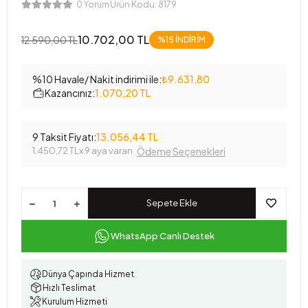
Ürün Kodu:
8179
0 Yorum
10.702,00 TL
12.590,00 TL
%15 İNDİRİM
%10 Havale/ Nakit indirimi ile:
₺9.631,80
Kazancınız:
1.070,20 TL
9 Taksit Fiyatı:
13.056,44 TL
1.450,72 TL
x 9 aya varan
Ödeme Seçenekleri
Sepete Ekle
WhatsApp Canlı Destek
Dünya Çapında Hizmet
Hızlı Teslimat
Kurulum Hizmeti