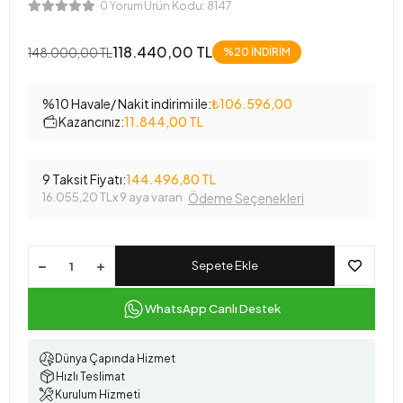
Ürün Kodu:
8147
0 Yorum
118.440,00 TL
148.000,00 TL
%20 İNDİRİM
%10 Havale/ Nakit indirimi ile:
₺106.596,00
Kazancınız:
11.844,00 TL
9 Taksit Fiyatı:
144.496,80 TL
16.055,20 TL
x 9 aya varan
Ödeme Seçenekleri
Sepete Ekle
WhatsApp Canlı Destek
Dünya Çapında Hizmet
Hızlı Teslimat
Kurulum Hizmeti