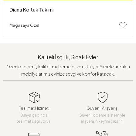
Diana Koltuk Takımı
Mağazaya Özel
Kaliteli İşçilik, Sıcak Evler
Özenle seçilmiş kaliteli malzemeler ve usta işçiliğimizle üretilen
mobilyalarımız evinize sevgi ve konfor katacak.
Teslimat Hizmeti
Güvenli Alışveriş
Dünya çapında
Güvenli ödeme sistemiyle
teslimat sağlıyoruz!
alışverişin keyfini çıkarın!