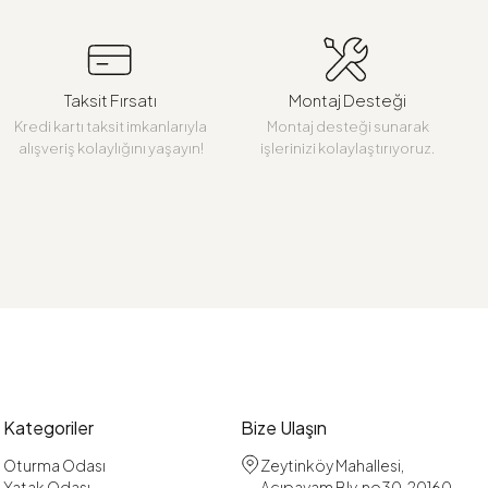
Taksit Fırsatı
Montaj Desteği
Kredi kartı taksit imkanlarıyla
Montaj desteği sunarak
alışveriş kolaylığını yaşayın!
işlerinizi kolaylaştırıyoruz.
Kategoriler
Bize Ulaşın
Oturma Odası
Zeytinköy Mahallesi,
Yatak Odası
Acıpayam Blv. no30, 20160