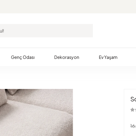
Genç Odası
Dekorasyon
Ev Yaşam
S
16