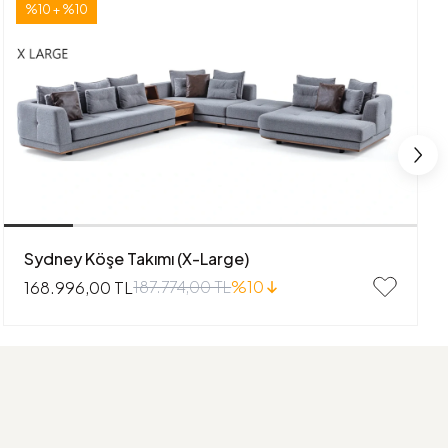
%10 + %10
Sydney Köşe Takımı (X-Large)
187.774,00 TL
%10
168.996,00 TL