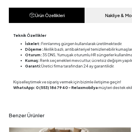
Ürün Özellikleri
Nakliye & Mo
Teknik Özellikler
İskelet:
Fırınlanmış gürgen kullanılarak üretilmektedir.
Döşeme:
Akrilik bazlı, antibakteriyel temizlenebilir kumaşla
Oturum:
35 DNS, Yumuşak oturumlu HR süngerler kullanılma
Kumaş:
Renk seçenekleri mevcuttur, ücretsiz değişim yapıl
Garanti:
Üretici firma tarafından 24 ay garantilidir.
Kişiselleştirmek ve sipariş vermek için bizimle iletişime geçin!
WhatsApp: 0 (553) 186 79 40 – Relaxmobilya
müşteri destek eki
Benzer Ürünler