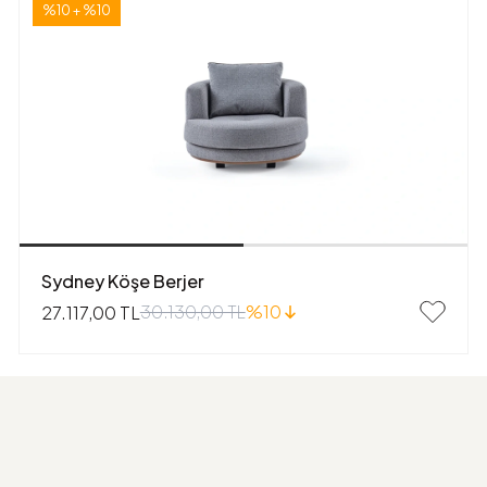
%10 + %10
Sydney Köşe Berjer
30.130,00 TL
%10
27.117,00 TL