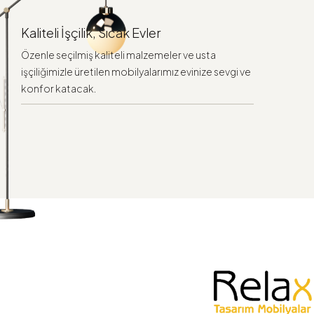
Kaliteli İşçilik, Sıcak Evler
Özenle seçilmiş kaliteli malzemeler ve usta
işçiliğimizle üretilen mobilyalarımız evinize sevgi ve
konfor katacak.