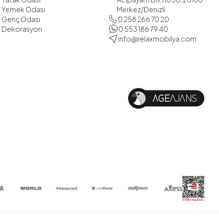
Yemek Odası
Merkez/Denizli
Genç Odası
0 258 266 70 20
Dekorasyon
0 553 186 79 40
info@relaxmobilya.com