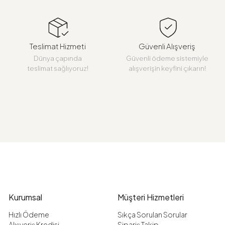
Teslimat Hizmeti
Güvenli Alışveriş
Dünya çapında
Güvenli ödeme sistemiyle
teslimat sağlıyoruz!
alışverişin keyfini çıkarın!
Kurumsal
Müşteri Hizmetleri
Hızlı Ödeme
Sıkça Sorulan Sorular
Alışveriş Kredisi
Sipariş Takip