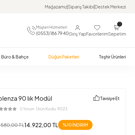
Mağazamız
Sipariş Takibi
Destek Merkezi
0
Müşteri Hizmetleri
(0553) 186 79 40
Giriş Yap
Favorilerim
Sepetim
Büro & Bahçe
Düğün Paketleri
Teşhir Ürünleri
olenza 90 lık Modül
Tavsiye Et
Ürün Kodu:
9023
0 Yorum
14.922,00 TL
.580,00 TL
%10 İNDİRİM