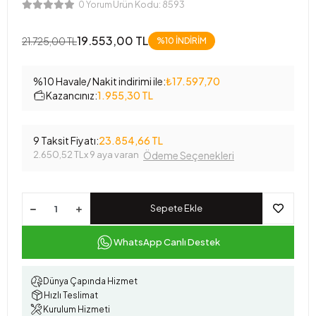
Ürün Kodu:
8593
0 Yorum
19.553,00 TL
21.725,00 TL
%10 İNDİRİM
%10 Havale/ Nakit indirimi ile:
₺17.597,70
Kazancınız:
1.955,30 TL
9 Taksit Fiyatı:
23.854,66 TL
2.650,52 TL
x 9 aya varan
Ödeme Seçenekleri
Sepete Ekle
WhatsApp Canlı Destek
Dünya Çapında Hizmet
Hızlı Teslimat
Kurulum Hizmeti