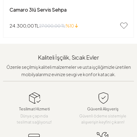
Camaro 3lü Servis Sehpa
24.300,00 TL
27.000,00 TL
%10
Kaliteli İşçilik, Sıcak Evler
Özenle seçilmiş kaliteli malzemeler ve usta işçiliğimizle üretilen
mobilyalarımız evinize sevgi ve konfor katacak.
Teslimat Hizmeti
Güvenli Alışveriş
Dünya çapında
Güvenli ödeme sistemiyle
teslimat sağlıyoruz!
alışverişin keyfini çıkarın!