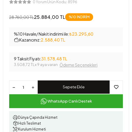
Ürün Kodu:
8596
0 Yorum
25.884,00 TL
28.760,00 TL
%10 İNDİRİM
%10 Havale/ Nakit indirimi ile:
₺23.295,60
Kazancınız:
2.588,40 TL
9 Taksit Fiyatı:
31.578,48 TL
3.508,72 TL
x 9 aya varan
Ödeme Seçenekleri
Sepete Ekle
WhatsApp Canlı Destek
Dünya Çapında Hizmet
Hızlı Teslimat
Kurulum Hizmeti