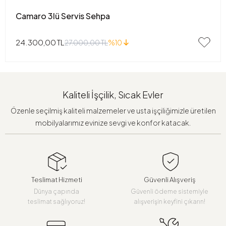
Camaro 3lü Servis Sehpa
24.300,00 TL
27.000,00 TL
%10
Kaliteli İşçilik, Sıcak Evler
Özenle seçilmiş kaliteli malzemeler ve usta işçiliğimizle üretilen
mobilyalarımız evinize sevgi ve konfor katacak.
Teslimat Hizmeti
Güvenli Alışveriş
Dünya çapında
Güvenli ödeme sistemiyle
teslimat sağlıyoruz!
alışverişin keyfini çıkarın!