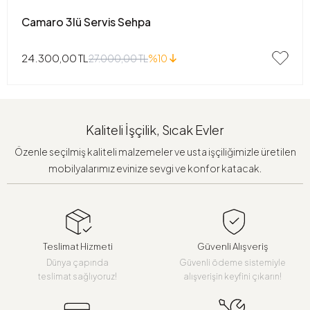
Camaro 3lü Servis Sehpa
24.300,00 TL
27.000,00 TL
%10
Kaliteli İşçilik, Sıcak Evler
Özenle seçilmiş kaliteli malzemeler ve usta işçiliğimizle üretilen
mobilyalarımız evinize sevgi ve konfor katacak.
Teslimat Hizmeti
Güvenli Alışveriş
Dünya çapında
Güvenli ödeme sistemiyle
teslimat sağlıyoruz!
alışverişin keyfini çıkarın!