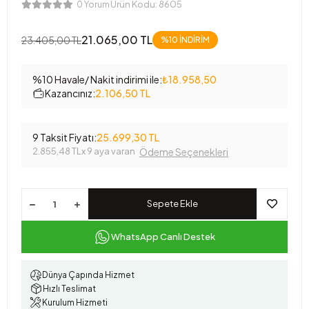
Ürün Kodu:
8605
0 Yorum
21.065,00 TL
23.405,00 TL
%10 İNDİRİM
%10 Havale/ Nakit indirimi ile:
₺18.958,50
Kazancınız:
2.106,50 TL
9 Taksit Fiyatı:
25.699,30 TL
2.855,48 TL
x 9 aya varan
Ödeme Seçenekleri
Sepete Ekle
WhatsApp Canlı Destek
Dünya Çapında Hizmet
Hızlı Teslimat
Kurulum Hizmeti