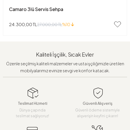
Camaro 3lü Servis Sehpa
24.300,00 TL
27.000,00 TL
%10
Kaliteli İşçilik, Sıcak Evler
Özenle seçilmiş kaliteli malzemeler ve usta işçiliğimizle üretilen
mobilyalarımız evinize sevgi ve konfor katacak.
Teslimat Hizmeti
Güvenli Alışveriş
Dünya çapında
Güvenli ödeme sistemiyle
teslimat sağlıyoruz!
alışverişin keyfini çıkarın!