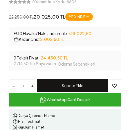
Ürün Kodu:
8606
0 Yorum
20.025,00 TL
22.250,00 TL
%10 İNDİRİM
%10 Havale/ Nakit indirimi ile:
₺18.022,50
Kazancınız:
2.002,50 TL
9 Taksit Fiyatı:
24.430,50 TL
2.714,50 TL
x 9 aya varan
Ödeme Seçenekleri
Sepete Ekle
WhatsApp Canlı Destek
Dünya Çapında Hizmet
Hızlı Teslimat
Kurulum Hizmeti