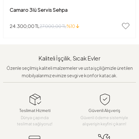
Camaro 3lü Servis Sehpa
24.300,00 TL
27.000,00 TL
%10
Kaliteli İşçilik, Sıcak Evler
Özenle seçilmiş kaliteli malzemeler ve usta işçiliğimizle üretilen
mobilyalarımız evinize sevgi ve konfor katacak.
Teslimat Hizmeti
Güvenli Alışveriş
Dünya çapında
Güvenli ödeme sistemiyle
teslimat sağlıyoruz!
alışverişin keyfini çıkarın!