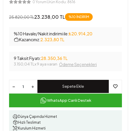
Ürün Kodu:
8616
0 Yorum
23.238,00 TL
25.820,00 TL
%10 İNDİRİM
%10 Havale/ Nakit indirimi ile:
₺20.914,20
Kazancınız:
2.323,80 TL
9 Taksit Fiyatı:
28.350,36 TL
3.150,04 TL
x 9 aya varan
Ödeme Seçenekleri
Sepete Ekle
WhatsApp Canlı Destek
Dünya Çapında Hizmet
Hızlı Teslimat
Kurulum Hizmeti