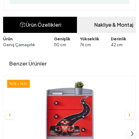
Ürün Özellikleri
Nakliye & Montaj
Ürün
Genişlik
Yükseklik
Derinlik
Geniş Çamaşırlık
110 cm
76 cm
42 cm
Benzer Ürünler
%15 + %10