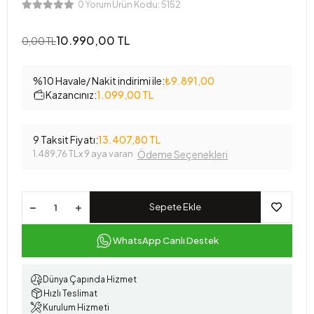
Ürün Kodu:
5152
0 Yorum
10.990,00 TL
0,00 TL
%10 Havale/ Nakit indirimi ile:
₺9.891,00
Kazancınız:
1.099,00 TL
9 Taksit Fiyatı:
13.407,80 TL
1.489,76 TL
x 9 aya varan
Ödeme Seçenekleri
Sepete Ekle
WhatsApp Canlı Destek
Dünya Çapında Hizmet
Hızlı Teslimat
Kurulum Hizmeti