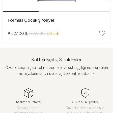
Formula Çocuk Şifonyer
9.327,00 TL
10.973,00 TL
%15
Kaliteli İşçilik, Sıcak Evler
Özenle seçilmiş kaliteli malzemeler ve usta işçiliğimizle üretilen
mobilyalarımız evinize sevgi ve konfor katacak.
Teslimat Hizmeti
Güvenli Alışveriş
Dünya çapında
Güvenli ödeme sistemiyle
teslimat sağlıyoruz!
alışverişin keyfini çıkarın!