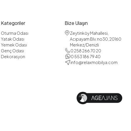
Kategoriler
Bize Ulaşın
Oturma Odası
Zeytinköy Mahallesi,
Yatak Odası
Acıpayam Blv. no30, 20160
Yemek Odası
Merkez/Denizli
Genç Odası
0 258 266 70 20
Dekorasyon
0 553 186 79 40
info@relaxmobilya.com