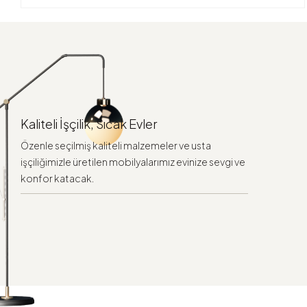
Kaliteli İşçilik, Sıcak Evler
Özenle seçilmiş kaliteli malzemeler ve usta
işçiliğimizle üretilen mobilyalarımız evinize sevgi ve
konfor katacak.