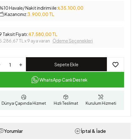
%10 Havale/ Nakit indirimi ile:
₺35.100,00
Kazancınız:
3.900,00 TL
9 Taksit Fiyatı:
47.580,00 TL
5.286,67 TL
x 9 aya varan
Ödeme Seçenekleri
Sepete Ekle
WhatsApp Canlı Destek
Dünya Çapında Hizmet
Hızlı Teslimat
Kurulum Hizmeti
Yorumlar
İptal & İade