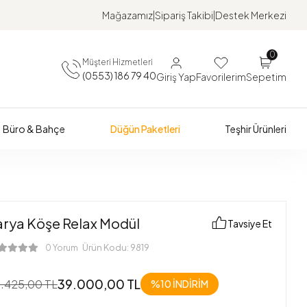
Mağazamız
Sipariş Takibi
Destek Merkezi
0
Müşteri Hizmetleri
(0553) 186 79 40
Giriş Yap
Favorilerim
Sepetim
Büro & Bahçe
Düğün Paketleri
Teşhir Ürünleri
arya Köşe Relax Modül
Tavsiye Et
Ürün Kodu:
9819
0 Yorum
39.000,00 TL
.425,00 TL
%10 İNDİRİM