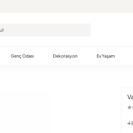
Genç Odası
Dekorasyon
Ev Yaşam
V
43