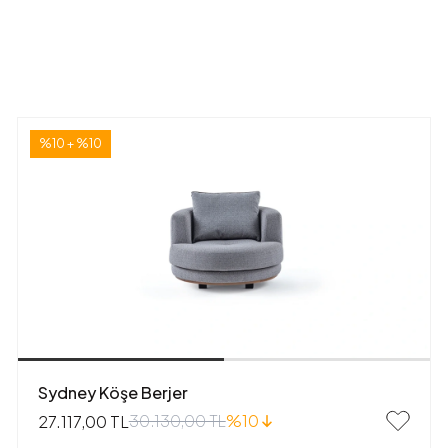
%10 + %10
Sydney Köşe Berjer
30.130,00 TL
%10
27.117,00 TL