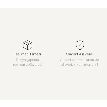
Teslimat Hizmeti
Güvenli Alışveriş
Dünya çapında
Güvenli ödeme sistemiyle
teslimat sağlıyoruz!
alışverişin keyfini çıkarın!