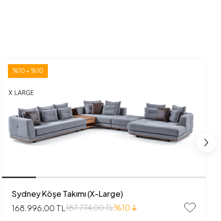
%10 + %10
Sydney Köşe Takımı (X-Large)
187.774,00 TL
%10
168.996,00 TL