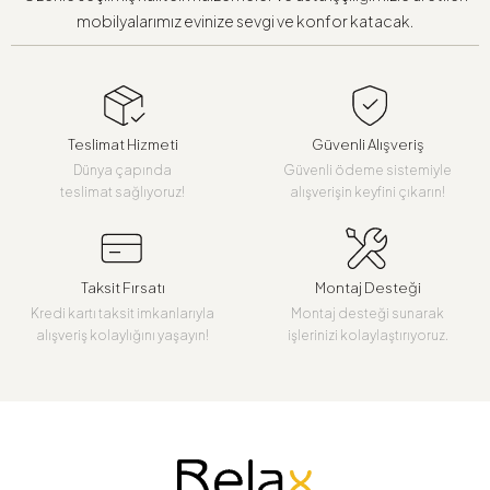
mobilyalarımız evinize sevgi ve konfor katacak.
Teslimat Hizmeti
Güvenli Alışveriş
Dünya çapında
Güvenli ödeme sistemiyle
teslimat sağlıyoruz!
alışverişin keyfini çıkarın!
Taksit Fırsatı
Montaj Desteği
Kredi kartı taksit imkanlarıyla
Montaj desteği sunarak
alışveriş kolaylığını yaşayın!
işlerinizi kolaylaştırıyoruz.