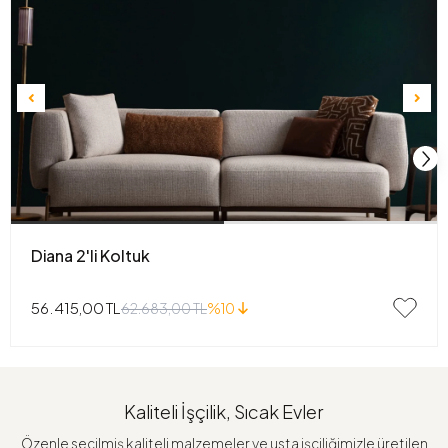
Diana 2'li Koltuk
56.415,00 TL
62.683,00 TL
%10
Kaliteli İşçilik, Sıcak Evler
Özenle seçilmiş kaliteli malzemeler ve usta işçiliğimizle üretilen