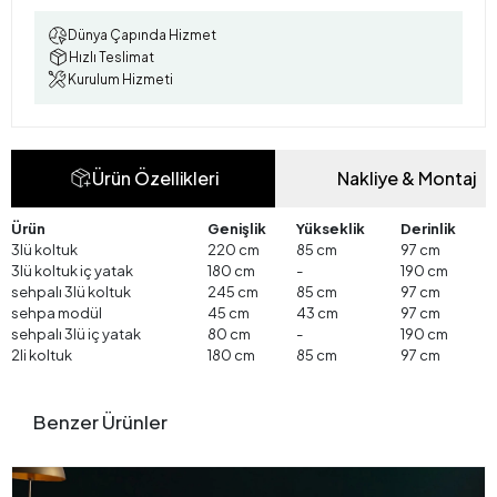
Dünya Çapında Hizmet
Hızlı Teslimat
Kurulum Hizmeti
Ürün Özellikleri
Nakliye & Montaj
Ürün
Genişlik
Yükseklik
Derinlik
3lü koltuk
220 cm
85 cm
97 cm
3lü koltuk iç yatak
180 cm
-
190 cm
sehpalı 3lü koltuk
245 cm
85 cm
97 cm
sehpa modül
45 cm
43 cm
97 cm
sehpalı 3lü iç yatak
80 cm
-
190 cm
2li koltuk
180 cm
85 cm
97 cm
Benzer Ürünler