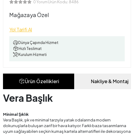
Ürün Kodu:
8486
0 Yorum
Mağazaya Özel
Yol Tarifi Al
Dünya Çapında Hizmet
Hızlı Teslimat
Kurulum Hizmeti
Ürün Özellikleri
Nakliye & Montaj
Vera Başlık
Minimal Şıklık
Vera Başlık, şık ve minimal tarzıyla yatak odalarında modern
dokunuşlarla buluşan zarif bir hava katıyor. Farklı baza tasarımlarına
uyum sağlayabilen seçkin kumaş kartela alternatifleri ile dekorasyona