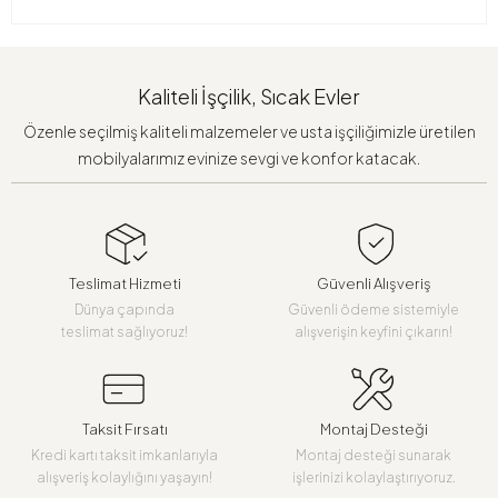
Kaliteli İşçilik, Sıcak Evler
Özenle seçilmiş kaliteli malzemeler ve usta işçiliğimizle üretilen
mobilyalarımız evinize sevgi ve konfor katacak.
Teslimat Hizmeti
Güvenli Alışveriş
Dünya çapında
Güvenli ödeme sistemiyle
teslimat sağlıyoruz!
alışverişin keyfini çıkarın!
Taksit Fırsatı
Montaj Desteği
Kredi kartı taksit imkanlarıyla
Montaj desteği sunarak
alışveriş kolaylığını yaşayın!
işlerinizi kolaylaştırıyoruz.