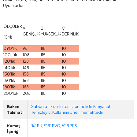
Uyumludur.
ÖLÇÜLER
A
B
C
GENİŞLİK
YÜKSEKLİK
DERİNLİK
(CM)
090'lık
98
115
10
100'lük
108
115
10
120'lik
128
115
10
140'lık
148
115
10
150'lik
158
115
10
160'lık
168
115
10
180'lik
188
115
10
200'lük
208
115
10
Bakım
Sabunlu ılık su ile temizlenmelidir. Kimyasal
Talimatı
Temizleyici Kullanımı önerilmemektedir.
Kumaş
%1 PU, %81 PVC, %18 PES
İçeriği