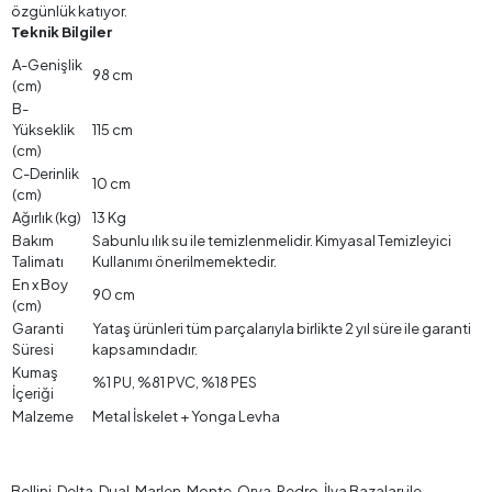
özgünlük katıyor.
Teknik Bilgiler
A-Genişlik
98 cm
(cm)
B-
Yükseklik
115 cm
(cm)
C-Derinlik
10 cm
(cm)
Ağırlık (kg)
13 Kg
Bakım
Sabunlu ılık su ile temizlenmelidir. Kimyasal Temizleyici
Talimatı
Kullanımı önerilmemektedir.
En x Boy
90 cm
(cm)
Garanti
Yataş ürünleri tüm parçalarıyla birlikte 2 yıl süre ile garanti
Süresi
kapsamındadır.
Kumaş
%1 PU, %81 PVC, %18 PES
İçeriği
Malzeme
Metal İskelet + Yonga Levha
Bellini, Delta, Dual, Marlen, Monte, Orva, Pedro, İlya Bazaları ile