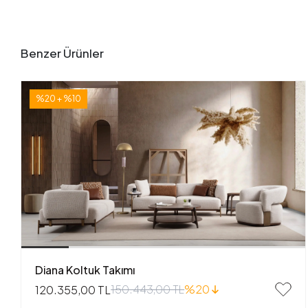
Benzer Ürünler
%20 + %10
Diana Koltuk Takımı
150.443,00 TL
%20
120.355,00 TL