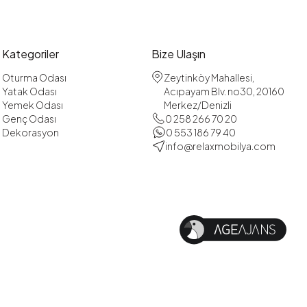
Kategoriler
Bize Ulaşın
Oturma Odası
Zeytinköy Mahallesi,
Yatak Odası
Acıpayam Blv. no30, 20160
Yemek Odası
Merkez/Denizli
Genç Odası
0 258 266 70 20
Dekorasyon
0 553 186 79 40
info@relaxmobilya.com