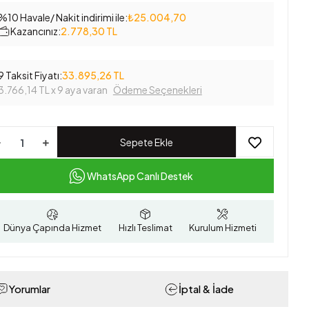
%10 Havale/ Nakit indirimi ile:
₺25.004,70
Kazancınız:
2.778,30 TL
9 Taksit Fiyatı:
33.895,26 TL
3.766,14 TL
x 9 aya varan
Ödeme Seçenekleri
Sepete Ekle
WhatsApp Canlı Destek
Dünya Çapında Hizmet
Hızlı Teslimat
Kurulum Hizmeti
Yorumlar
İptal & İade