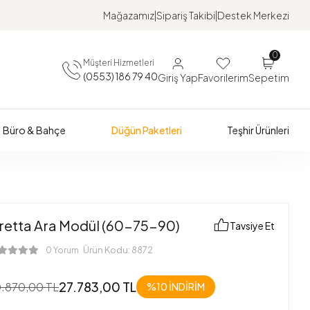
Mağazamız
Sipariş Takibi
Destek Merkezi
0
Müşteri Hizmetleri
(0553) 186 79 40
Giriş Yap
Favorilerim
Sepetim
Büro & Bahçe
Düğün Paketleri
Teşhir Ürünleri
iretta Ara Modül (60-75-90)
Tavsiye Et
Ürün Kodu:
8872
0 Yorum
27.783,00 TL
.870,00 TL
%10 İNDİRİM