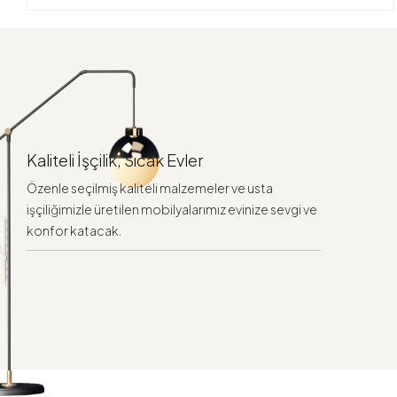
Kaliteli İşçilik, Sıcak Evler
Özenle seçilmiş kaliteli malzemeler ve usta
işçiliğimizle üretilen mobilyalarımız evinize sevgi ve
konfor katacak.