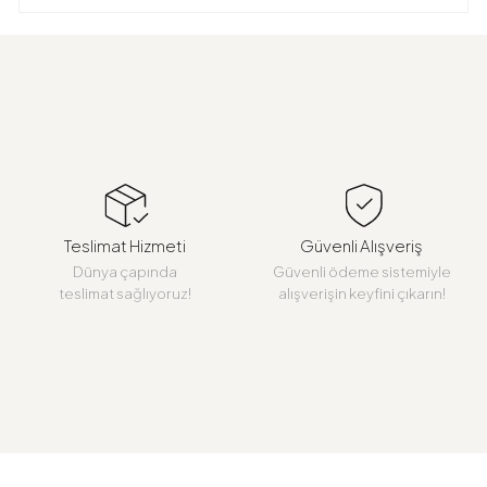
Teslimat Hizmeti
Güvenli Alışveriş
Dünya çapında
Güvenli ödeme sistemiyle
teslimat sağlıyoruz!
alışverişin keyfini çıkarın!