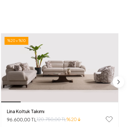
%20 + %10
Lina Koltuk Takımı
120.750,00 TL
%20
96.600,00 TL