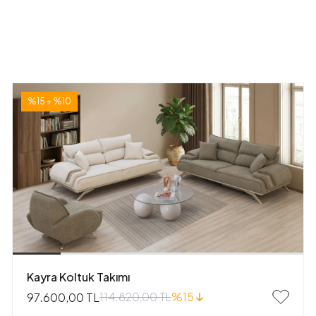
%15 + %10
Kayra Koltuk Takımı
114.820,00 TL
%15
97.600,00 TL