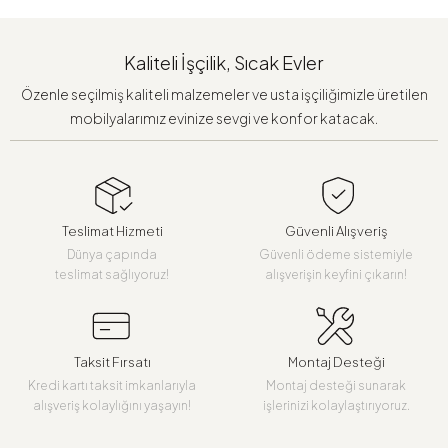
Kaliteli İşçilik, Sıcak Evler
Özenle seçilmiş kaliteli malzemeler ve usta işçiliğimizle üretilen
mobilyalarımız evinize sevgi ve konfor katacak.
Teslimat Hizmeti
Güvenli Alışveriş
Dünya çapında
Güvenli ödeme sistemiyle
teslimat sağlıyoruz!
alışverişin keyfini çıkarın!
Taksit Fırsatı
Montaj Desteği
Kredi kartı taksit imkanlarıyla
Montaj desteği sunarak
alışveriş kolaylığını yaşayın!
işlerinizi kolaylaştırıyoruz.