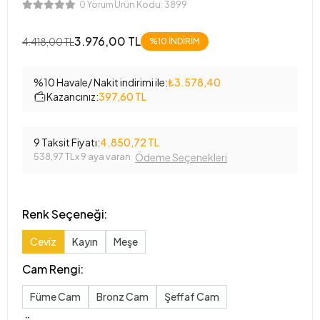
Ürün Kodu:
3899
0 Yorum
3.976,00 TL
4.418,00 TL
%10 İNDİRİM
%10 Havale/ Nakit indirimi ile:
₺3.578,40
Kazancınız:
397,60 TL
9 Taksit Fiyatı:
4.850,72 TL
538,97 TL
x 9 aya varan
Ödeme Seçenekleri
Renk Seçeneği:
Ceviz
Kayın
Meşe
Cam Rengi:
Füme Cam
Bronz Cam
Şeffaf Cam