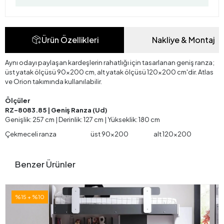
Ürün Özellikleri
Nakliye & Montaj
Aynı odayı paylaşan kardeşlerin rahatlığı için tasarlanan geniş ranza;
üst yatak ölçüsü 90x200 cm, alt yatak ölçüsü 120x200 cm'dir. Atlas
ve Orion takımında kullanılabilir.
Ölçüler
RZ-8083.85 | Geniş Ranza (Ud)
Genişlik: 257 cm | Derinlik: 127 cm | Yükseklik: 180 cm
Çekmeceli ranza
üst 90x200
alt 120x200
Benzer Ürünler
%15 + %10