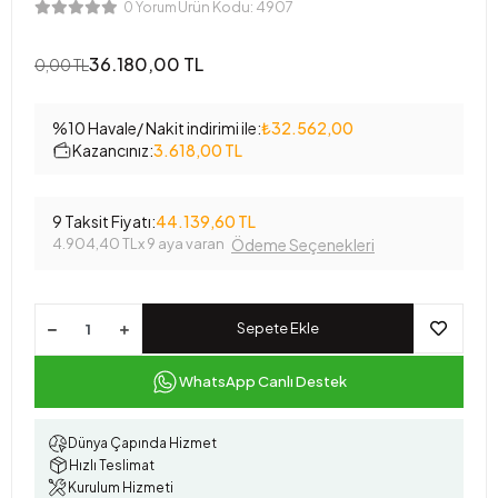
Ürün Kodu:
4907
0 Yorum
36.180,00 TL
0,00 TL
%10 Havale/ Nakit indirimi ile:
₺32.562,00
Kazancınız:
3.618,00 TL
9 Taksit Fiyatı:
44.139,60 TL
4.904,40 TL
x 9 aya varan
Ödeme Seçenekleri
Sepete Ekle
WhatsApp Canlı Destek
Dünya Çapında Hizmet
Hızlı Teslimat
Kurulum Hizmeti