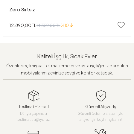
Zero Sırtsız
12.890,00 TL
14.322,00 TL
%10
Kaliteli İşçilik, Sıcak Evler
Özenle seçilmiş kaliteli malzemeler ve usta işçiliğimizle üretilen
mobilyalarımız evinize sevgi ve konfor katacak.
Teslimat Hizmeti
Güvenli Alışveriş
Dünya çapında
Güvenli ödeme sistemiyle
teslimat sağlıyoruz!
alışverişin keyfini çıkarın!