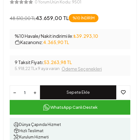
Ürün Kodu:
9501
0 Yorum
43.659,00 TL
48.510,00 TL
%10 İNDİRİM
%10 Havale/ Nakit indirimi ile:
₺39.293,10
Kazancınız:
4.365,90 TL
9 Taksit Fiyatı:
53.263,98 TL
5.918,22 TL
x 9 aya varan
Ödeme Seçenekleri
Sepete Ekle
WhatsApp Canlı Destek
Dünya Çapında Hizmet
Hızlı Teslimat
Kurulum Hizmeti