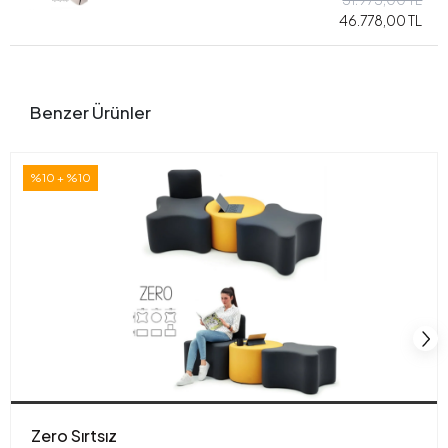
46.778,00 TL
Benzer Ürünler
%10 + %10
Zero Sırtsız