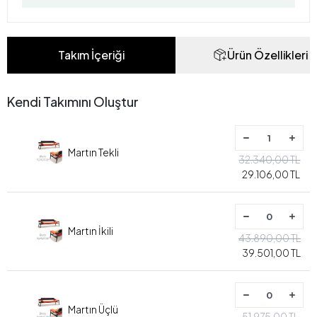
Takım İçeriği
Ürün Özellikleri
Kendi Takımını Oluştur
Martın Tekli
32.340,00 TL
29.106,00 TL
Martın İkili
43.890,00 TL
39.501,00 TL
Martın Üçlü
51.975,00 TL