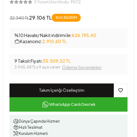
Ürün Kodu:
9502
0 Yorum
29.106 TL
32.340 TL
%10
İNDİRİM
%10 Havale/ Nakit indirimi ile:
₺26.195,40
Kazancınız:
2.910,60 TL
9 Taksit Fiyatı:
35.509,32 TL
3.945,48 TL
x 9 aya varan
Ödeme Seçenekleri
Takım İçeriği Özelleştirin
WhatsApp Canlı Destek
Dünya Çapında Hizmet
Hızlı Teslimat
Kurulum Hizmeti