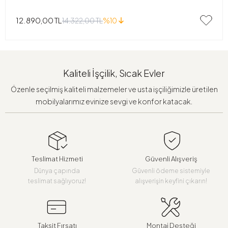
12.890,00 TL
14.322,00 TL
%10
Kaliteli İşçilik, Sıcak Evler
Özenle seçilmiş kaliteli malzemeler ve usta işçiliğimizle üretilen
mobilyalarımız evinize sevgi ve konfor katacak.
Teslimat Hizmeti
Güvenli Alışveriş
Dünya çapında
Güvenli ödeme sistemiyle
teslimat sağlıyoruz!
alışverişin keyfini çıkarın!
Taksit Fırsatı
Montaj Desteği