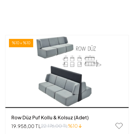
%10 + %10
Row Düz Puf Kollu & Kolsuz (Adet)
22.176,00 TL
%10
19.958,00 TL