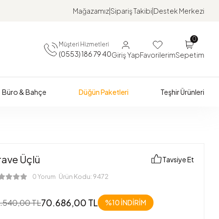
Mağazamız
Sipariş Takibi
Destek Merkezi
0
Müşteri Hizmetleri
(0553) 186 79 40
Giriş Yap
Favorilerim
Sepetim
Büro & Bahçe
Düğün Paketleri
Teşhir Ürünleri
rave Üçlü
Tavsiye Et
Ürün Kodu:
9472
0 Yorum
70.686,00 TL
.540,00 TL
%10 İNDİRİM