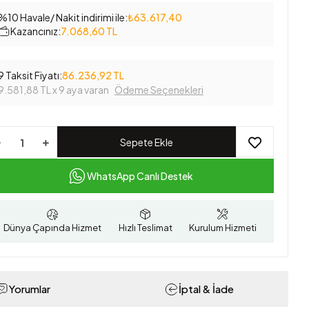
%10 Havale/ Nakit indirimi ile:
₺63.617,40
Kazancınız:
7.068,60 TL
9 Taksit Fiyatı:
86.236,92 TL
9.581,88 TL
x 9 aya varan
Ödeme Seçenekleri
Sepete Ekle
WhatsApp Canlı Destek
Dünya Çapında Hizmet
Hızlı Teslimat
Kurulum Hizmeti
Yorumlar
İptal & İade