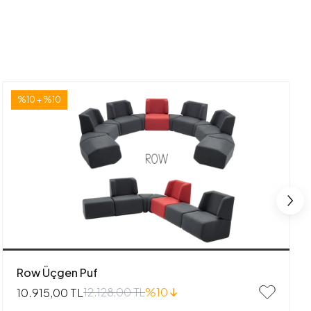
%10 + %10
Row Üçgen Puf
12.128,00 TL
%10
10.915,00 TL