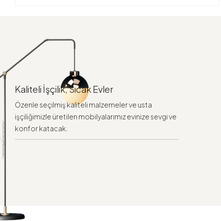
Kaliteli İşçilik, Sıcak Evler
Özenle seçilmiş kaliteli malzemeler ve usta
işçiliğimizle üretilen mobilyalarımız evinize sevgi ve
konfor katacak.