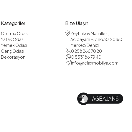
Kategoriler
Bize Ulaşın
Oturma Odası
Zeytinköy Mahallesi,
Yatak Odası
Acıpayam Blv. no30, 20160
Yemek Odası
Merkez/Denizli
Genç Odası
0 258 266 70 20
Dekorasyon
0 553 186 79 40
info@relaxmobilya.com