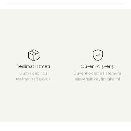
Teslimat Hizmeti
Güvenli Alışveriş
Dünya çapında
Güvenli ödeme sistemiyle
teslimat sağlıyoruz!
alışverişin keyfini çıkarın!