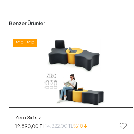
Benzer Ürünler
%10 + %10
Zero Sırtsız
14.322,00 TL
%10
12.890,00 TL