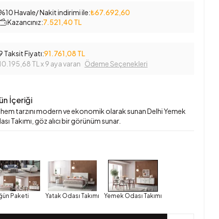
%10 Havale/ Nakit indirimi ile:
₺67.692,60
Kazancınız:
7.521,40 TL
9 Taksit Fiyatı:
91.761,08 TL
10.195,68 TL
x 9 aya varan
Ödeme Seçenekleri
ün İçeriği
hem tarzını modern ve ekonomik olarak sunan Delhi Yemek
sı Takımı, göz alıcı bir görünüm sunar.
ğün Paketi
Yatak Odası Takımı
Yemek Odası Takımı