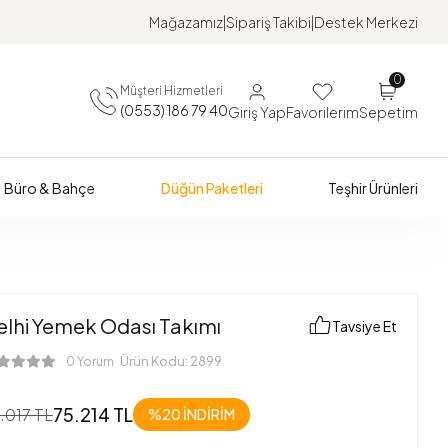
Mağazamız
Sipariş Takibi
Destek Merkezi
0
Müşteri Hizmetleri
(0553) 186 79 40
Giriş Yap
Favorilerim
Sepetim
Büro & Bahçe
Düğün Paketleri
Teşhir Ürünleri
elhi Yemek Odası Takımı
Tavsiye Et
Ürün Kodu:
2899
0 Yorum
75.214 TL
.017 TL
%20
İNDİRİM