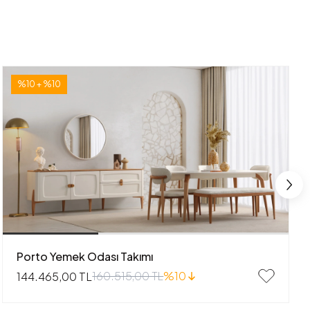
%10 + %10
Porto Yemek Odası Takımı
160.515,00 TL
%10
144.465,00 TL