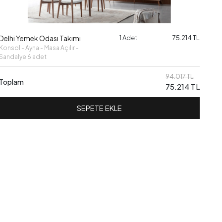
Delhi Yemek Odası Takımı
1 Adet
75.214 TL
Konsol - Ayna - Masa Açılır -
Sandalye 6 adet
94.017 TL
Toplam
75.214 TL
SEPETE EKLE