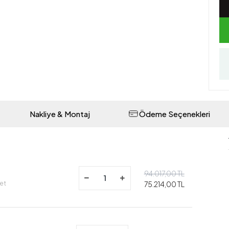
Nakliye & Montaj
Ödeme Seçenekleri
94.017,00 TL
det
75.214,00 TL