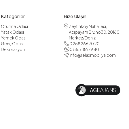
Kategoriler
Bize Ulaşın
Oturma Odası
Zeytinköy Mahallesi,
Yatak Odası
Acıpayam Blv. no30, 20160
Yemek Odası
Merkez/Denizli
Genç Odası
0 258 266 70 20
Dekorasyon
0 553 186 79 40
info@relaxmobilya.com