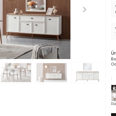
Ür
Bo
Oda
:
Dü