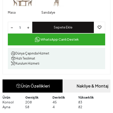
Masa
Sandalye
Sepete Ekle
WhatsApp Canlı Destek
Dünya Çapında Hizmet
Hızlı Teslimat
Kurulum Hizmeti
Ürün Özellikleri
Nakliye & Montaj
Ürün
Genişlik
Derinlik
Yükseklik
Konsol
208
45
83
Ayna
58
4
82