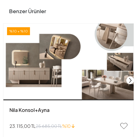
Benzer Ürünler
%10 + %10
Nila Konsol+Ayna
23.115,00 TL
25.685,00 TL
%10