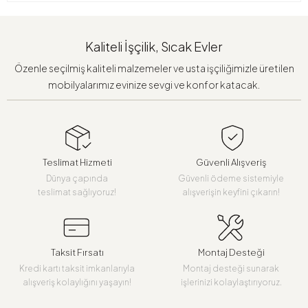
Kaliteli İşçilik, Sıcak Evler
Özenle seçilmiş kaliteli malzemeler ve usta işçiliğimizle üretilen
mobilyalarımız evinize sevgi ve konfor katacak.
Teslimat Hizmeti
Güvenli Alışveriş
Dünya çapında
Güvenli ödeme sistemiyle
teslimat sağlıyoruz!
alışverişin keyfini çıkarın!
Taksit Fırsatı
Montaj Desteği
Kredi kartı taksit imkanlarıyla
Montaj desteği sunarak
alışveriş kolaylığını yaşayın!
işlerinizi kolaylaştırıyoruz.