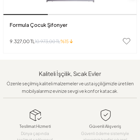
Formula Çocuk Şifonyer
9.327,00 TL
10.973,00 TL
%15
Kaliteli İşçilik, Sıcak Evler
Özenle seçilmiş kaliteli malzemeler ve usta işçiliğimizle üretilen
mobilyalarımız evinize sevgi ve konfor katacak.
Teslimat Hizmeti
Güvenli Alışveriş
Dünya çapında
Güvenli ödeme sistemiyle
teslimat sağlıyoruz!
alışverişin keyfini çıkarın!