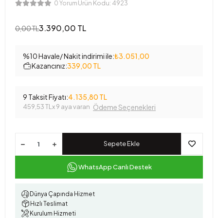
Ürün Kodu:
4923
0 Yorum
3.390,00 TL
0,00 TL
%10 Havale/ Nakit indirimi ile:
₺3.051,00
Kazancınız:
339,00 TL
9 Taksit Fiyatı:
4.135,80 TL
459,53 TL
x 9 aya varan
Ödeme Seçenekleri
Sepete Ekle
WhatsApp Canlı Destek
Dünya Çapında Hizmet
Hızlı Teslimat
Kurulum Hizmeti