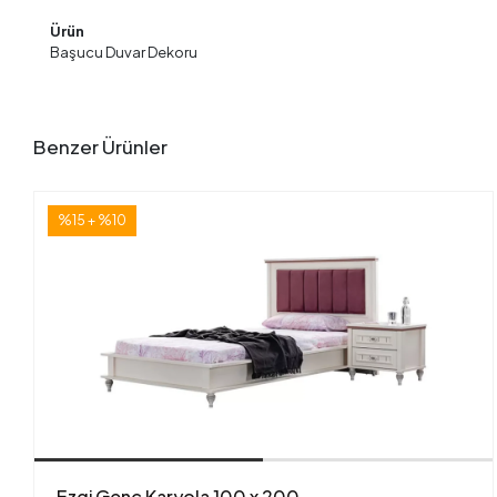
Ürün
Başucu Duvar Dekoru
Benzer Ürünler
%15 + %10
Ezgi Genç Karyola 100 x 200