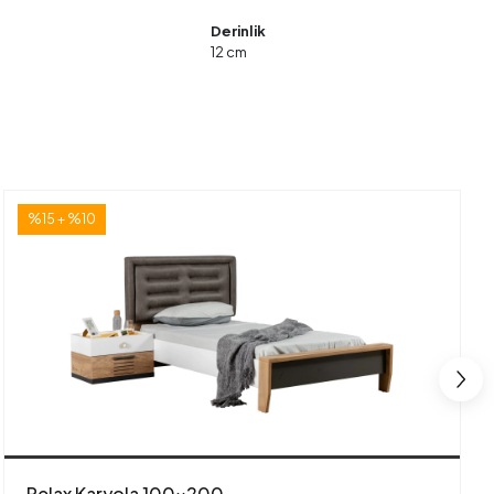
Derinlik
12 cm
%15 + %10
Relax Karyola 100x200