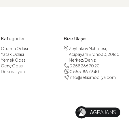
Kategoriler
Bize Ulaşın
Oturma Odası
Zeytinköy Mahallesi,
Yatak Odası
Acıpayam Blv. no30, 20160
Yemek Odası
Merkez/Denizli
Genç Odası
0 258 266 70 20
Dekorasyon
0 553 186 79 40
info@relaxmobilya.com