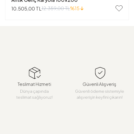
12.359,00 TL
%15
10.505,00 TL
Teslimat Hizmeti
Güvenli Alışveriş
Dünya çapında
Güvenli ödeme sistemiyle
teslimat sağlıyoruz!
alışverişin keyfini çıkarın!