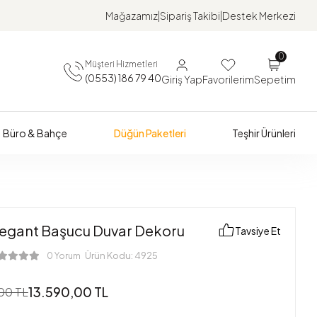
Mağazamız
Sipariş Takibi
Destek Merkezi
0
Müşteri Hizmetleri
(0553) 186 79 40
Giriş Yap
Favorilerim
Sepetim
Büro & Bahçe
Düğün Paketleri
Teşhir Ürünleri
legant Başucu Duvar Dekoru
Tavsiye Et
Ürün Kodu:
4925
0 Yorum
13.590,00 TL
00 TL