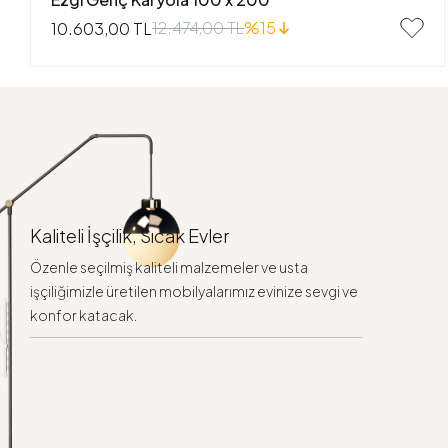
12.474,00 TL
%15
10.603,00 TL
Kaliteli İşçilik, Sıcak Evler
Özenle seçilmiş kaliteli malzemeler ve usta
işçiliğimizle üretilen mobilyalarımız evinize sevgi ve
konfor katacak.