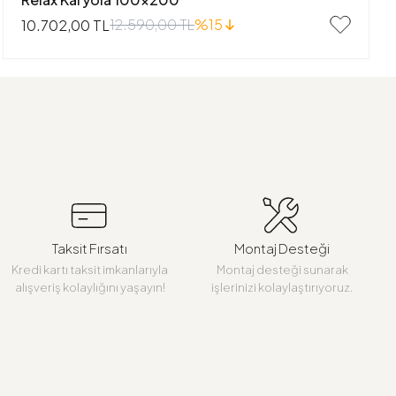
12.590,00 TL
%15
10.702,00 TL
Taksit Fırsatı
Montaj Desteği
Kredi kartı taksit imkanlarıyla
Montaj desteği sunarak
alışveriş kolaylığını yaşayın!
işlerinizi kolaylaştırıyoruz.