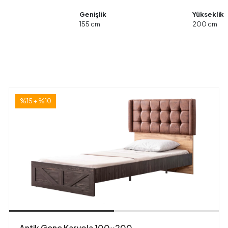
Genişlik
Yükseklik
155 cm
200 cm
%15 + %10
Antik Genç Karyola 100x200