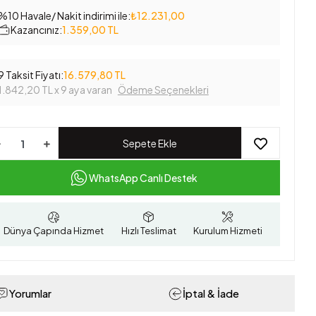
%10 Havale/ Nakit indirimi ile:
₺12.231,00
Kazancınız:
1.359,00 TL
9 Taksit Fiyatı:
16.579,80 TL
1.842,20 TL
x 9 aya varan
Ödeme Seçenekleri
Sepete Ekle
WhatsApp Canlı Destek
Dünya Çapında Hizmet
Hızlı Teslimat
Kurulum Hizmeti
Yorumlar
İptal & İade