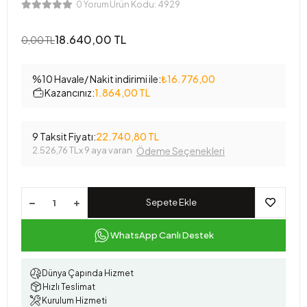
Ürün Kodu:
4929
0 Yorum
18.640,00 TL
0,00 TL
%10 Havale/ Nakit indirimi ile:
₺16.776,00
Kazancınız:
1.864,00 TL
9 Taksit Fiyatı:
22.740,80 TL
2.526,76 TL
x 9 aya varan
Ödeme Seçenekleri
Sepete Ekle
WhatsApp Canlı Destek
Dünya Çapında Hizmet
Hızlı Teslimat
Kurulum Hizmeti