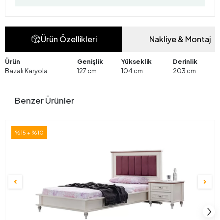
Ürün Özellikleri
Nakliye & Montaj
Ürün
Genişlik
Yükseklik
Derinlik
Bazalı Karyola
127 cm
104 cm
203 cm
Benzer Ürünler
%15 + %10