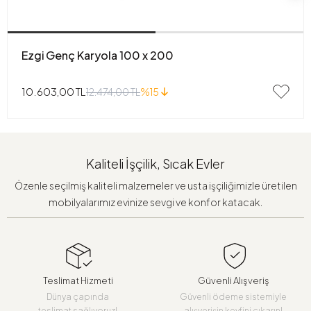
Ezgi Genç Karyola 100 x 200
10.603,00 TL
12.474,00 TL
%15
Kaliteli İşçilik, Sıcak Evler
Özenle seçilmiş kaliteli malzemeler ve usta işçiliğimizle üretilen
mobilyalarımız evinize sevgi ve konfor katacak.
Teslimat Hizmeti
Güvenli Alışveriş
Dünya çapında
Güvenli ödeme sistemiyle
teslimat sağlıyoruz!
alışverişin keyfini çıkarın!