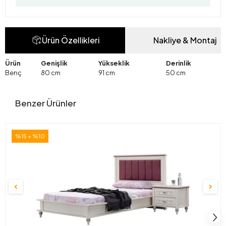
Ürün Özellikleri
Nakliye & Montaj
Ürün
Genişlik
Yükseklik
Derinlik
Benç
80 cm
91 cm
50 cm
Benzer Ürünler
%15 + %10