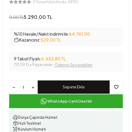
Ürün Kodu:
4930
0 Yorum
5.290,00 TL
0,00 TL
%10 Havale/ Nakit indirimi ile:
₺4.761,00
Kazancınız:
529,00 TL
9 Taksit Fiyatı:
6.453,80 TL
717,09 TL
x 9 aya varan
Ödeme Seçenekleri
Sepete Ekle
WhatsApp Canlı Destek
Dünya Çapında Hizmet
Hızlı Teslimat
Kurulum Hizmeti