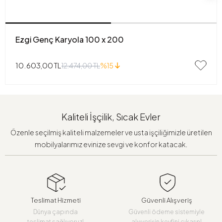
Ezgi Genç Karyola 100 x 200
10.603,00 TL
12.474,00 TL
%15
Kaliteli İşçilik, Sıcak Evler
Özenle seçilmiş kaliteli malzemeler ve usta işçiliğimizle üretilen
mobilyalarımız evinize sevgi ve konfor katacak.
Teslimat Hizmeti
Güvenli Alışveriş
Dünya çapında
Güvenli ödeme sistemiyle
teslimat sağlıyoruz!
alışverişin keyfini çıkarın!