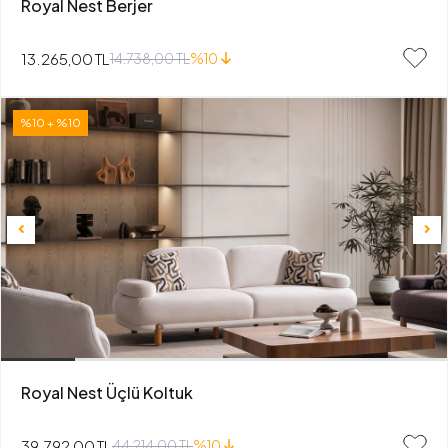
Royal Nest Berjer
13.265,00 TL
14.738,00 TL
%10
%10 + %10
Royal Nest Üçlü Koltuk
39.792,00 TL
44.214,00 TL
%10