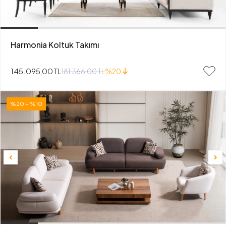
Harmonia Koltuk Takımı
145.095,00 TL
181.366,00 TL
%20
%20 + %10