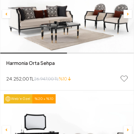
Harmonia Orta Sehpa
24.252,00 TL
26.947,00 TL
%10
Web'e Özel
%20 + %10