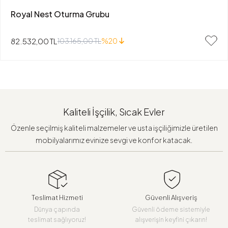
Royal Nest Oturma Grubu
82.532,00 TL
103.165,00 TL
%20
Kaliteli İşçilik, Sıcak Evler
Özenle seçilmiş kaliteli malzemeler ve usta işçiliğimizle üretilen
mobilyalarımız evinize sevgi ve konfor katacak.
Teslimat Hizmeti
Güvenli Alışveriş
Dünya çapında
Güvenli ödeme sistemiyle
teslimat sağlıyoruz!
alışverişin keyfini çıkarın!