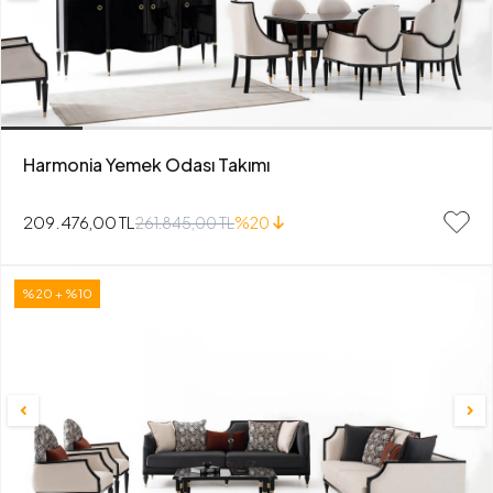
Harmonia Yemek Odası Takımı
209.476,00 TL
261.845,00 TL
%20
%20 + %10