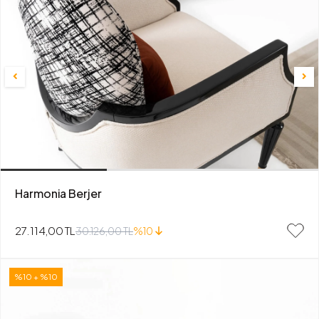
Harmonia Berjer
27.114,00 TL
30.126,00 TL
%10
%10 + %10